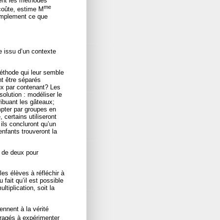
sent les méthodes
me
 coûte, estime M
implement ce que
e issu d’un contexte
méthode qui leur semble
nt être séparés
ux par contenant? Les
solution : modéliser le
ribuant les gâteaux;
mpter par groupes en
, certains utiliseront
 ils concluront qu’un
enfants trouveront la
 de deux pour
es élèves à réfléchir à
 fait qu’il est possible
tiplication, soit la
ennent à la vérité
ragés à expérimenter