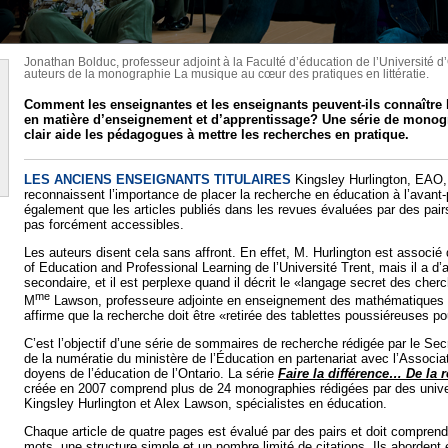
Jonathan Bolduc, professeur adjoint à la Faculté d’éducation de l’Université d’
auteurs de la monographie La musique au cœur des pratiques en littératie.
Comment les enseignantes et les enseignants peuvent-ils connaître 
en matière d’enseignement et d’apprentissage? Une série de monog
clair aide les pédagogues à mettre les recherches en pratique.
LES ANCIENS ENSEIGNANTS TITULAIRES
Kingsley Hurlington, EAO,
reconnaissent l’importance de placer la recherche en éducation à l’avant-
également que les articles publiés dans les revues évaluées par des pair
pas forcément accessibles.
Les auteurs disent cela sans affront. En effet, M. Hurlington est associé
of Education and Professional Learning de l’Université Trent, mais il a d’
secondaire, et il est perplexe quand il décrit le «langage secret des cher
me
M
Lawson, professeure adjointe en enseignement des mathématiques à
affirme que la recherche doit être «retirée des tablettes poussiéreuses pou
C’est l’objectif d’une série de sommaires de recherche rédigée par le Secrét
de la numératie du ministère de l’Éducation en partenariat avec l’Associ
doyens de l’éducation de l’Ontario. La série
Faire la différence… De la 
créée en 2007 comprend plus de 24 monographies rédigées par des univer
Kingsley Hurlington et Alex Lawson, spécialistes en éducation.
Chaque article de quatre pages est évalué par des pairs et doit compren
mots, une structure simple et un nombre limité de citations. Ils abordent 