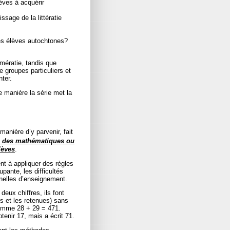
èves à acquérir
sage de la littératie
des élèves autochtones?
umératie, tandis que
e groupes particuliers et
nter.
e manière la série met la
anière d’y parvenir, fait
e des mathématiques ou
lèves
.
t à appliquer des règles
ante, les difficultés
nelles d’enseignement.
deux chiffres, ils font
s et les retenues) sans
comme 28 + 29 = 471.
tenir 17, mais a écrit 71.