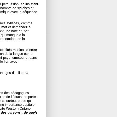
à percussion, en insistant
 nombre de syllabes et
ythmique avec la séquence
trois syllabes, comme
le mot et demandez à
ant une note et, par
é qui manque à la
gmentation, de la
capacités musicales entre
on de la langue écrite.
ent psychomoteur et dans
le lien avec
antages d’utiliser la
lles des pédagogues.
ine de l’éducation porte
ons, surtout en ce qui
ne importance capitale,
sité Western Ontario,
des garçons : de quels