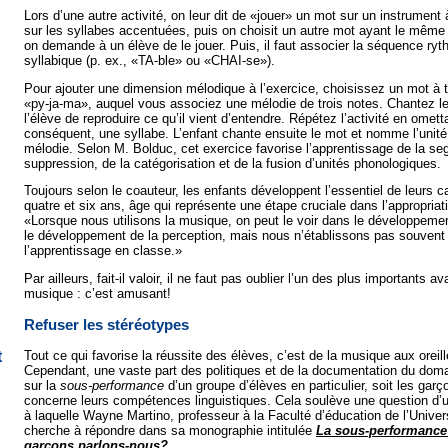
Lors d’une autre activité, on leur dit de «jouer» un mot sur un instrument 
sur les syllabes accentuées, puis on choisit un autre mot ayant le même
on demande à un élève de le jouer. Puis, il faut associer la séquence r
syllabique (p. ex., «TA-ble» ou «CHAI-se»).
Pour ajouter une dimension mélodique à l’exercice, choisissez un mot à 
«py-ja-ma», auquel vous associez une mélodie de trois notes. Chantez 
l’élève de reproduire ce qu’il vient d’entendre. Répétez l’activité en omett
conséquent, une syllabe. L’enfant chante ensuite le mot et nomme l’unit
mélodie. Selon M. Bolduc, cet exercice favorise l’apprentissage de la se
suppression, de la catégorisation et de la fusion d’unités phonologiques.
Toujours selon le coauteur, les enfants développent l’essentiel de leurs 
quatre et six ans, âge qui représente une étape cruciale dans l’appropriati
«Lorsque nous utilisons la musique, on peut le voir dans le développem
le développement de la perception, mais nous n’établissons pas souvent 
l’apprentissage en classe.»
Par ailleurs, fait-il valoir, il ne faut pas oublier l’un des plus importants av
musique : c’est amusant!
Refuser les stéréotypes
t
Tout ce qui favorise la réussite des élèves, c’est de la musique aux orei
Cependant, une vaste part des politiques et de la documentation du doma
sur la
sous-performance
d’un groupe d’élèves en particulier, soit les garç
concerne leurs compétences linguistiques. Cela soulève une question d’u
à laquelle Wayne Martino, professeur à la Faculté d’éducation de l’Univer
cherche à répondre dans sa monographie intitulée
La sous-performance 
garçons parlons-nous?