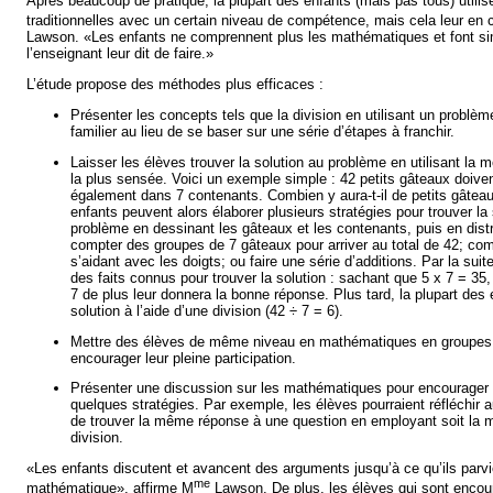
Après beaucoup de pratique, la plupart des enfants (mais pas tous) utili
traditionnelles avec un certain niveau de compétence, mais cela leur en
Lawson. «Les enfants ne comprennent plus les mathématiques et font s
l’enseignant leur dit de faire.»
L’étude propose des méthodes plus efficaces :
Présenter les concepts tels que la division en utilisant un problèm
familier au lieu de se baser sur une série d’étapes à franchir.
Laisser les élèves trouver la solution au problème en utilisant la 
la plus sensée. Voici un exemple simple : 42 petits gâteaux doive
également dans 7 contenants. Combien y aura-t-il de petits gâtea
enfants peuvent alors élaborer plusieurs stratégies pour trouver la 
problème en dessinant les gâteaux et les contenants, puis en dist
compter des groupes de 7 gâteaux pour arriver au total de 42; co
s’aidant avec les doigts; ou faire une série d’additions. Par la suite
des faits connus pour trouver la solution : sachant que 5 x 7 = 35,
7 de plus leur donnera la bonne réponse. Plus tard, la plupart des 
solution à l’aide d’une division (42 ÷ 7 = 6).
Mettre des élèves de même niveau en mathématiques en groupes
encourager leur pleine participation.
Présenter une discussion sur les mathématiques pour encourager l
quelques stratégies. Par exemple, les élèves pourraient réfléchir au
de trouver la même réponse à une question en employant soit la mul
division.
«Les enfants discutent et avancent des arguments jusqu’à ce qu’ils parvi
me
mathématique», affirme M
Lawson. De plus, les élèves qui sont encou