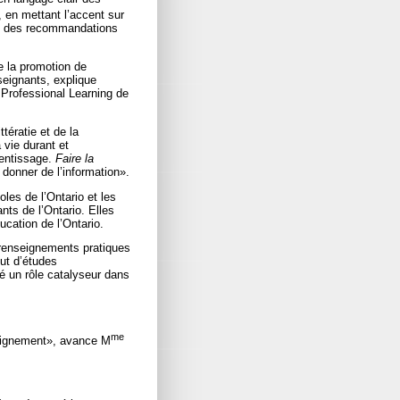
 en mettant l’accent sur
nent des recommandations
e la promotion de
nseignants, explique
 Professional Learning de
tératie et de la
 vie durant et
rentissage.
Faire la
 donner de l’information».
es de l’Ontario et les
nts de l’Ontario. Elles
ucation de l’Ontario.
s renseignements pratiques
ut d’études
é un rôle catalyseur dans
me
seignement», avance M