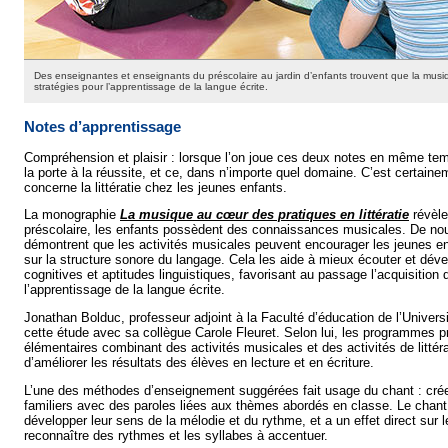
Des enseignantes et enseignants du préscolaire au jardin d’enfants trouvent que la musiqu
stratégies pour l’apprentissage de la langue écrite.
Notes d’apprentissage
Compréhension et plaisir : lorsque l’on joue ces deux notes en même tem
la porte à la réussite, et ce, dans n’importe quel domaine. C’est certaine
concerne la littératie chez les jeunes enfants.
La monographie
La musique au cœur des pratiques en littératie
révèle
préscolaire, les enfants possèdent des connaissances musicales. De no
démontrent que les activités musicales peuvent encourager les jeunes en
sur la structure sonore du langage. Cela les aide à mieux écouter et déve
cognitives et aptitudes linguistiques, favorisant au passage l’acquisition 
l’apprentissage de la langue écrite.
Jonathan Bolduc, professeur adjoint à la Faculté d’éducation de l’Universi
cette étude avec sa collègue Carole Fleuret. Selon lui, les programmes p
élémentaires combinant des activités musicales et des activités de littér
d’améliorer les résultats des élèves en lecture et en écriture.
L’une des méthodes d’enseignement suggérées fait usage du chant : créer
familiers avec des paroles liées aux thèmes abordés en classe. Le chant 
développer leur sens de la mélodie et du rythme, et a un effet direct sur l
reconnaître des rythmes et les syllabes à accentuer.