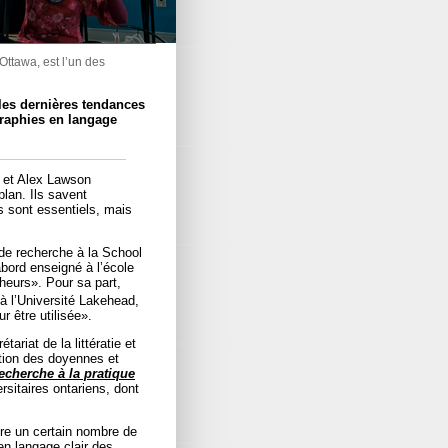
Ottawa, est l’un des
les dernières tendances
raphies en langage
 et Alex Lawson
plan. Ils savent
s sont essentiels, mais
 de recherche à la School
abord enseigné à l’école
cheurs». Pour sa part,
 l’Université Lakehead,
r être utilisée».
ariat de la littératie et
ation des doyennes et
recherche à la pratique
sitaires ontariens, dont
dre un certain nombre de
en langage clair des