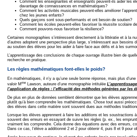
Comment les enseignantes et enseignants peuvent-ils aider les él
davantage de connaissances en mathématiques?
Comment les activités musicales peuvent-elles améliorer l’apprentis
chez les jeunes enfants?
Quels garçons sont sous-performants et ont besoin de soutien?
Comment les écoles peuvent-elles favoriser la réussite scolaire 
Comment pouvons-nous favoriser la résilience?
Certaines monographies s’intéressent directement à la littératie et à la n
d’autres adoptent une perspective plus large, s’intéressant aux besoins d
au soutien des élèves pour les aider à faire face aux défis et à les surmo
L’apprentissage des conclusions de chaque ouvrage illustre bien de quell
recherche en pratique.
Les règles mathématiques font-elles le poids?
En mathématiques, il n’y a qu’une seule bonne réponse, mais plus d’une m
me
valoir M
Lawson, auteure d’une monographie intitulée
L’apprentissag
l’application de règles : l’efficacité des méthodes générées par les é
De plus en plus de données semblent démontrer que les élèves apprennen
plutôt qu’à bien comprendre les mathématiques. Chose tout aussi préoccup
des élèves dans cette matière sont souvent dues aux méthodes tradition
Lorsque les élèves apprennent à faire les additions et les soustractions à 
souvent des erreurs en essayant de suivre les règles (p. ex., les emprunt
vraiment les comprendre. Cela donne des équations avec des erreurs, 
Dans ce cas, l’élève a additionné 2 et 2 pour obtenir 4, puis 8 et 9 pour ob