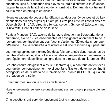
e
questions liées à l’éducation des élèves du jardin d’enfants à la 8
année,
l’apprentissage de la littératie ou de la numératie. De plus, ils contien
pour la mise en pratique en classe.
«Nous essayons de pousser la réflexion au-delà des évidences et de fair
discussions sur des sujets qui n’ont peut-être pas effleuré l’esprit des e
Deborah Berrill, EAO, directrice fondatrice de la School of Education and
l’Université Trent et éditrice de la série.
Patricia Manson, EAO, agente de la haute direction au Secrétariat de la lit
numératie, ajoute : «Les enseignantes et enseignants apprennent toute la
recherchent continuellement des façons d’aider les élèves dans leur app
différence… De la recherche à la pratique
est une ressource qui peut leur
Les monographies sont envoyées deux fois par année dans toutes les écol
facultés d’éducation, et à la Fédération des enseignantes et des enseigna
sont également disponibles en ligne dans le site web du ministère de l’Éd
Les chercheurs élargissent ainsi leur lectorat qui, à son tour, obtient de
pour guider son enseignement, explique Jane Gaskell, doyenne de l’Instit
pédagogiques de l’Ontario de l’Université de Toronto (IEPO/UT), qui a jou
la création de la série.
Comment mesure-t-on le succès de la série?
«Les enseignants sérieux se questionnent sur leur propre pratique d’en
Berrill.
Cinq questions ont servi de fondement à cinq monographies :