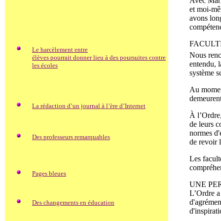
Avec Marga
et moi-mêm
avons lon
compétenc
FACULT
Le harcèlement entre
Nous renc
élèves pourrait donner lieu à des poursuites contre
entendu, l
les écoles
système sc
Au moment 
demeurent
La rédaction d’un journal à l’ère d’Internet
À l’Ordre,
de leurs c
normes d'e
Des professeurs remarquables
de revoir 
Les facult
compréhen
Pages bleues
UNE PE
L’Ordre a 
d'agrément
Des changements en éducation
d'inspirat