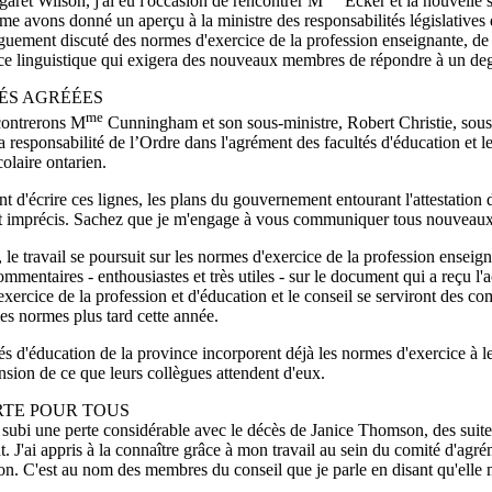
ret Wilson, j'ai eu l'occasion de rencontrer M
Ecker et la nouvelle 
e avons donné un aperçu à la ministre des responsabilités législatives d
guement discuté des normes d'exercice de la profession enseignante, de
e linguistique qui exigera des nouveaux membres de répondre à un degr
ÉS AGRÉÉES
me
ontrerons M
Cunningham et son sous-ministre, Robert Christie, sous p
a responsabilité de l’Ordre dans l'agrément des facultés d'éducation et l
olaire ontarien.
d'écrire ces lignes, les plans du gouvernement entourant l'attestation d
 imprécis. Sachez que je m'engage à vous communiquer tous nouveaux 
 le travail se poursuit sur les normes d'exercice de la profession ensei
ommentaires - enthousiastes et très utiles - sur le document qui a reçu l
xercice de la profession et d'éducation et le conseil se serviront des 
les normes plus tard cette année.
és d'éducation de la province incorporent déjà les normes d'exercice à
sion de ce que leurs collègues attendent d'eux.
RTE POUR TOUS
subi une perte considérable avec le décès de Janice Thomson, des suites 
. J'ai appris à la connaître grâce à mon travail au sein du comité d'ag
ion. C'est au nom des membres du conseil que je parle en disant qu'elle