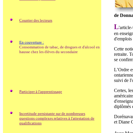
de Donna
Courrier des lecteurs
L
'articl
en enseign
d'emplois
En couverture :
Consommation de tabac, de drogues et d'alcool en
Cette noti
hausse chez les élèves du secondaire
retraite. 
se confirm
L’Ordre es
ontarienne
suivi de l
Certes, le
Participer à l'apprentissage
américains
d'enseign
diplômés c
Incertitude persistante sur de nombreuses
Dorénavan
questions complexes relatives à l'attestation de
et Diane 
qualifications