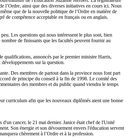
sous-ministre de l'Éducation Suzanne Herbert. La registrateure
e l’Ordre, ainsi que des diverses initiatives en cours ici. Nous
 même que de la nouvelle politique de l’Ordre en matière de
é de compétence acceptable en français ou en anglais.
eu. Les questions qui nous intéressent le plus sont, bien
e nombre de finissants que les facultés peuvent fournir au
e qualifications, annoncés par le premier ministre Harris,
développements sur la question.
gnante. Des membres de partout dans la province nous font part
'accord de principe du conseil à la fin de 1998. Le comité des
commentaires des membres et du public quand viendra le temps
 leur curriculum afin que les nouveaux diplômés aient une bonne
d'un cancer, le 21 mai dernier. Janice était chef de l'Unité
rément. Son énergie et son dévouement envers l'éducation servent
 manquera chèrement à l’Ordre et à la profession.