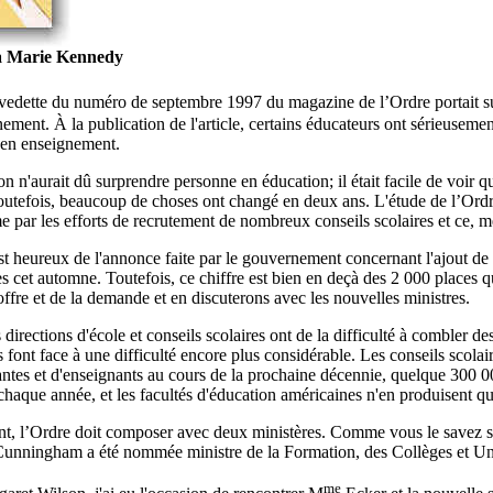
 Marie Kennedy
e-vedette du numéro de septembre 1997 du magazine de l’Ordre portait s
ement. À la publication de l'article, certains éducateurs ont sérieusemen
 en enseignement.
on n'aurait dû surprendre personne en éducation; il était facile de voir
Toutefois, beaucoup de choses ont changé en deux ans. L'étude de l’Ordre
e par les efforts de recrutement de nombreux conseils scolaires et ce, m
t heureux de l'annonce faite par le gouvernement concernant l'ajout de 
s cet automne. Toutefois, ce chiffre est bien en deçà des 2 000 places
'offre et de la demande et en discuterons avec les nouvelles ministres.
s directions d'école et conseils scolaires ont de la difficulté à combler
 font face à une difficulté encore plus considérable. Les conseils scol
antes et d'enseignants au cours de la prochaine décennie, quelque 300 
haque année, et les facultés d'éducation américaines n'en produisent q
t, l’Ordre doit composer avec deux ministères. Comme vous le savez san
Cunningham a été nommée ministre de la Formation, des Collèges et Uni
me