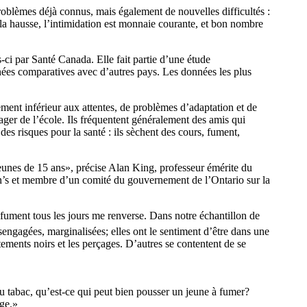
oblèmes déjà connus, mais également de nouvelles difficultés :
la hausse, l’intimidation est monnaie courante, et bon nombre
i par Santé Canada. Elle fait partie d’une étude
nées comparatives avec d’autres pays. Les données les plus
dement inférieur aux attentes, de problèmes d’adaptation et de
gager de l’école. Ils fréquentent généralement des amis qui
des risques pour la santé : ils sèchent des cours, fument,
jeunes de 15 ans», précise Alan King, professeur émérite du
n’s et membre d’un comité du gouvernement de l’Ontario sur la
i fument tous les jours me renverse. Dans notre échantillon de
sengagées, marginalisées; elles ont le sentiment d’être dans une
ements noirs et les perçages. D’autres se contentent de se
du tabac, qu’est-ce qui peut bien pousser un jeune à fumer?
age.»