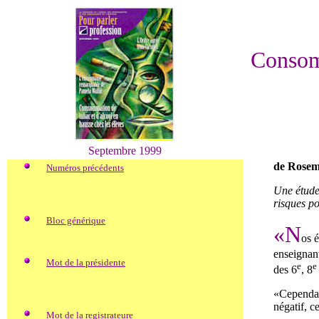
Consomm
Septembre 1999
de Rosem
Numéros précédents
Une étude 
risques po
Bloc générique
«N
os é
enseignant
Mot de la présidente
e
e
des 6
, 8
«Cependant
négatif, c
Mot de la registrateure