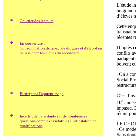
L’étude in
un grand n
d’élèves n
Courrier des lecteurs
Cette enq
transnati
récentes r
En couverture :
D’après ce
Consommation de tabac, de drogues et d'alcool en
conflits a
hausse chez les élèves du secondaire
partagent 
boivent e
«On a cons
Social Pr
restructur
Participer à l'apprentissage
C’est l’us
e
10
année,
impasse. E
réunir pou
Incertitude persistante sur de nombreuses
questions complexes relatives à l'attestation de
LE CHO
qualifications
«Ce mode d
Sans doute