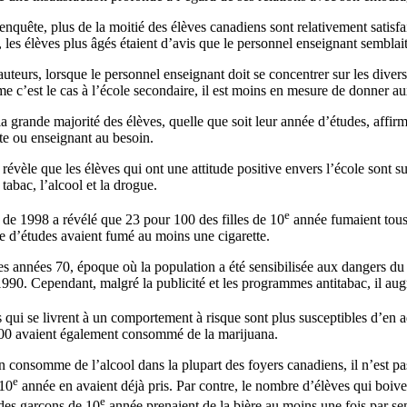
enquête, plus de la moitié des élèves canadiens sont relativement satisfait
, les élèves plus âgés étaient d’avis que le personnel enseignant semblai
auteurs, lorsque le personnel enseignant doit se concentrer sur les dive
e c’est le cas à l’école secondaire, il est moins en mesure de donner aux
la grande majorité des élèves, quelle que soit leur année d’études, affir
te ou enseignant au besoin.
révèle que les élèves qui ont une attitude positive envers l’école sont su
 tabac, l’alcool et la drogue.
e
de 1998 a révélé que 23 pour 100 des filles de 10
année fumaient tous 
e d’études avaient fumé au moins une cigarette.
es années 70, époque où la population a été sensibilisée aux dangers du
990. Cependant, malgré la publicité et les programmes antitabac, il au
 qui se livrent à un comportement à risque sont plus susceptibles d’en 
00 avaient également consommé de la marijuana.
consomme de l’alcool dans la plupart des foyers canadiens, il n’est pa
e
 10
année en avaient déjà pris. Par contre, le nombre d’élèves qui boive
e
des garçons de 10
année prenaient de la bière au moins une fois par se