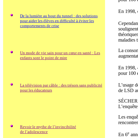
En 1998, c
De la lumière au bout du tunnel : des solutions
pour aider les élèves en difficulté à éviter les
Cependant,
comportements de crise
soulignent
théoriquem
maladies t
La consomm
Un mode de vie sain pour un cœur en santé : Les
augmentat
enfants sont le point de mire
En 1998, 
pour 100 
L’usage de
La télévision par câble : des trésors sans publicité
pour les éducateurs
de LSD a
SÉCHER
L’enquête 
Les enquêt
rencontrer
Revoir le mythe de l’invincibilité
de l’adolescence
e
En 6
anné