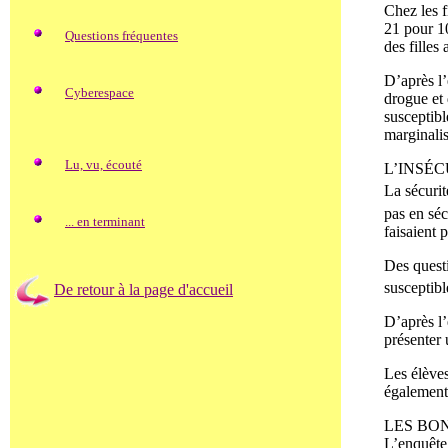
Chez les f
21 pour 10
Questions fréquentes
des filles
D’après l’
Cyberespace
drogue et
susceptibl
marginali
Lu, vu, écouté
L’INSÉC
La sécurit
pas en séc
... en terminant
faisaient 
Des questi
susceptibl
De retour à la page d'accueil
D’après l’
présenter 
Les élèves
également 
LES BON
L’enquête 