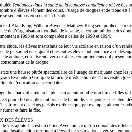
titulée
Tendances dans la santé de la jeunesse canadienne
relève des pr
ombre d’élèves sèchent des cours, l’usage de drogues et de tabac est à 
e se sentent pas en sécurité à l’école.
uête d’Alan King, William Boyce et Matthew King sera publiée ce mois-c
onale de l’Organisation mondiale de la santé, et comprend donc des don
emontent à 1998 et sont comparées à celles de 1990 et 1994.
tte étude, les élèves insatisfaits de leur vie scolaire en raison d’un ren
vec le personnel enseignant et les autres élèves ont tendance à se désen
cette attitude, et se livrent avec eux à des comportements qui présentent 
t consomment de la drogue.
taté une hausse plutôt spectaculaire de l’usage de marijuana chez les 
ogram Evaluation Group de la faculté d’éducation de l’Université Quee
ation de l’éducation au secondaire.
age du tabac qui a retenu le plus son attention. «Le nombre de filles qu
 23 pour 100 des filles ont pris cette habitude. Ces jeunes se sentent dé
lles forment des clans parfois extrêmes qui, par exemple, aiment les vêt
r fumer et faire la fête.»
IX DES ÉLÈVES
e vie, ajoute-t-il, est un choix. Avec tout ce qu’on connaît des effets 
 une insatisfaction profonde à l’égard de ses relations avec son entour