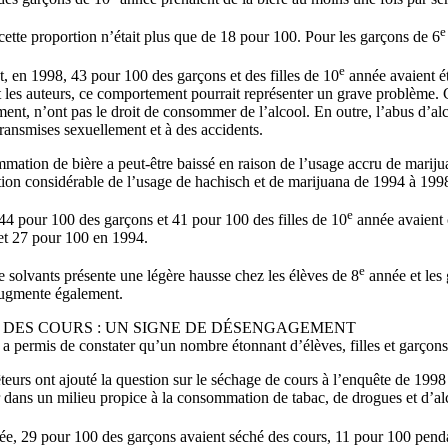
e
ette proportion n’était plus que de 18 pour 100. Pour les garçons de 6
e
 en 1998, 43 pour 100 des garçons et des filles de 10
année avaient é
 les auteurs, ce comportement pourrait représenter un grave problème. 
ent, n’ont pas le droit de consommer de l’alcool. En outre, l’abus d’alc
ransmises sexuellement et à des accidents.
ation de bière a peut-être baissé en raison de l’usage accru de marijua
ion considérable de l’usage de hachisch et de marijuana de 1994 à 199
e
44 pour 100 des garçons et 41 pour 100 des filles de 10
année avaient 
et 27 pour 100 en 1994.
e
 solvants présente une légère hausse chez les élèves de 8
année et les
ugmente également.
 DES COURS : UN SIGNE DE DÉSENGAGEMENT
a permis de constater qu’un nombre étonnant d’élèves, filles et garçons
eurs ont ajouté la question sur le séchage de cours à l’enquête de 199
 dans un milieu propice à la consommation de tabac, de drogues et d’al
e, 29 pour 100 des garçons avaient séché des cours, 11 pour 100 pendan