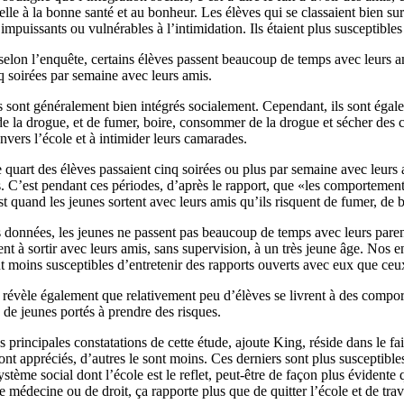
ielle à la bonne santé et au bonheur. Les élèves qui se classaient bien sur
impuissants ou vulnérables à l’intimidation. Ils étaient plus susceptible
selon l’enquête, certains élèves passent beaucoup de temps avec leurs a
 soirées par semaine avec leurs amis.
 sont généralement bien intégrés socialement. Cependant, ils sont égale
e la drogue, et de fumer, boire, consommer de la drogue et sécher des c
nvers l’école et à intimider leurs camarades.
 quart des élèves passaient cinq soirées ou plus par semaine avec leurs 
. C’est pendant ces périodes, d’après le rapport, que «les comportements
t quand les jeunes sortent avec leurs amis qu’ils risquent de fumer, de 
s données, les jeunes ne passent pas beaucoup de temps avec leurs pa
 à sortir avec leurs amis, sans supervision, à un très jeune âge. Nos e
 moins susceptibles d’entretenir des rapports ouverts avec eux que ceu
révèle également que relativement peu d’élèves se livrent à des comport
de jeunes portés à prendre des risques.
 principales constatations de cette étude, ajoute King, réside dans le fai
ont appréciés, d’autres le sont moins. Ces derniers sont plus susceptible
stème social dont l’école est le reflet, peut-être de façon plus évidente q
 médecine ou de droit, ça rapporte plus que de quitter l’école et de tra