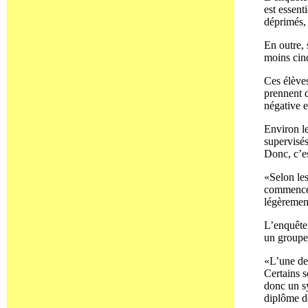
est essent
déprimés, 
En outre, 
moins cinq
Ces élèves
prennent d
négative e
Environ le
supervisés
Donc, c’es
«Selon le
commencent
légèrement
L’enquête 
un groupe 
«L’une des
Certains s
donc un sy
diplôme de