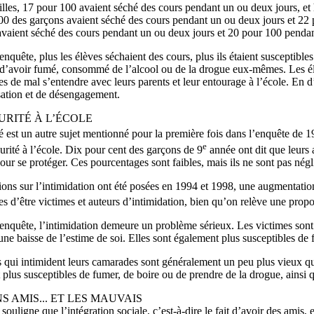
illes, 17 pour 100 avaient séché des cours pendant un ou deux jours, et
0 des garçons avaient séché des cours pendant un ou deux jours et 22 p
 avaient séché des cours pendant un ou deux jours et 20 pour 100 pendan
enquête, plus les élèves séchaient des cours, plus ils étaient susceptibl
 d’avoir fumé, consommé de l’alcool ou de la drogue eux-mêmes. Les élè
es de mal s’entendre avec leurs parents et leur entourage à l’école. En 
sation et de désengagement.
URITÉ À L’ÉCOLE
é est un autre sujet mentionné pour la première fois dans l’enquête de
e
urité à l’école. Dix pour cent des garçons de 9
année ont dit que leurs 
pour se protéger. Ces pourcentages sont faibles, mais ils ne sont pas négl
ons sur l’intimidation ont été posées en 1994 et 1998, une augmentatio
es d’être victimes et auteurs d’intimidation, bien qu’on relève une propo
enquête, l’intimidation demeure un problème sérieux. Les victimes sont p
une baisse de l’estime de soi. Elles sont également plus susceptibles de 
 qui intimident leurs camarades sont généralement un peu plus vieux que
plus susceptibles de fumer, de boire ou de prendre de la drogue, ainsi 
S AMIS... ET LES MAUVAIS
souligne que l’intégration sociale, c’est-à-dire le fait d’avoir des amis, 