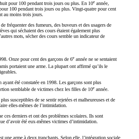
e
 huit pour 100 pendant trois jours ou plus. En 10
année,
our 100 pendant trois jours ou plus. Vingt-quatre pour cent
t au moins trois jours.
es de fréquenter des fumeurs, des buveurs et des usagers de
ves qui séchaient des cours étaient également plus
d’autres mots, sécher des cours semble un indicateur de
e
 1998. Onze pour cent des garçons de 6
année ne se sentaient
amis portaient une arme. La plupart ont affirmé qu’ils le
igeables.
n ayant été constatée en 1998. Les garçons sont plus
e
rtion semblable de victimes chez les filles de 10
année.
lus susceptibles de se sentir rejetées et malheureuses et de
faire elles-mêmes de l’intimidation.
 ces derniers et ont des problèmes scolaires. Ils sont
que d’avoir été eux-mêmes victimes d’intimidation.
est une arme à deux tranchants. Selon elle, l’intégration sociale