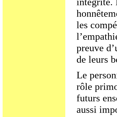
intégrité.
honnêteme
les compé
l’empathie
preuve d’
de leurs b
Le person
rôle primo
futurs ens
aussi imp