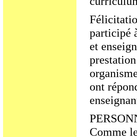
curriculu
Félicitati
participé 
et enseign
prestation
organismes
ont répon
enseignant
PERSON
Comme les