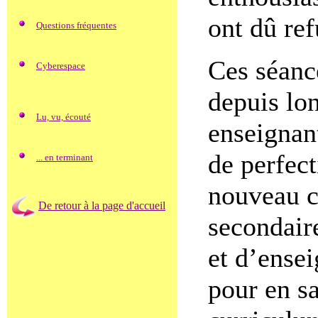
ont dû re
Questions fréquentes
Ces séanc
Cyberespace
depuis lo
Lu, vu, écouté
enseignant
de perfec
... en terminant
nouveau c
De retour à la page d'accueil
secondair
et d’ense
pour en s