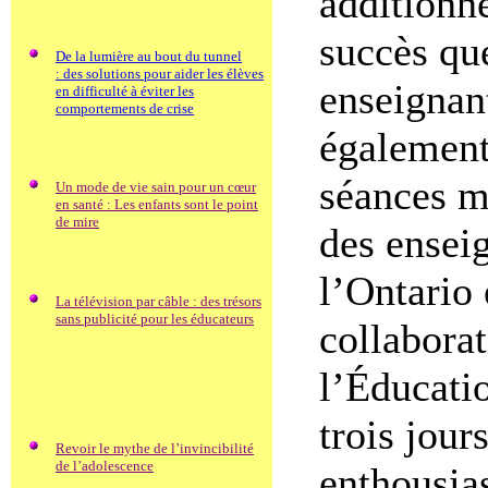
additionn
succès que
De la lumière au bout du tunnel
: des solutions pour aider les élèves
enseignan
en difficulté à éviter les
comportements de crise
également
séances mi
Un mode de vie sain pour un cœur
en santé : Les enfants sont le point
de mire
des ensei
l’Ontario
La télévision par câble : des trésors
sans publicité pour les éducateurs
collaborat
l’Éducati
trois jour
Revoir le mythe de l’invincibilité
de l’adolescence
enthousia