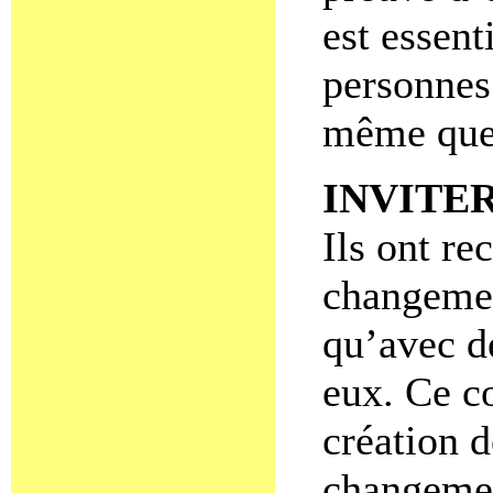
est essent
personnes 
même que 
INVITE
Ils ont r
changemen
qu’avec d
eux. Ce c
création d
changemen