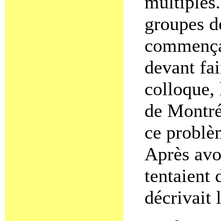
multiples.
groupes d
commençai
devant fai
colloque, 
de Montréa
ce problè
Après avoi
tentaient 
décrivait 