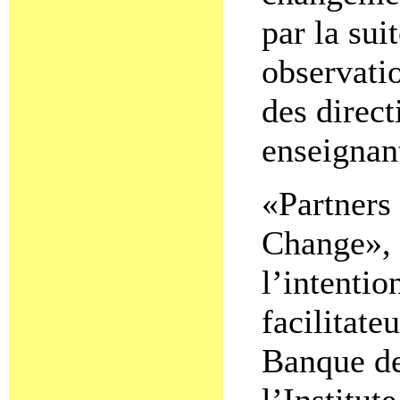
par la su
observati
des direct
enseignant
«Partners
Change», 
l’intentio
facilitate
Banque de
l’Institut