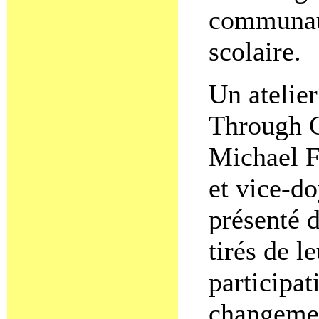
communaut
scolaire.
Un atelie
Through C
Michael F
et vice-d
présenté 
tirés de l
participat
changement