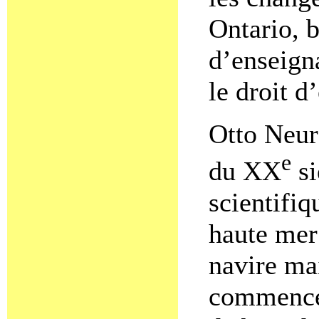
Ontario, 
d’enseigna
le droit d
Otto Neura
e
du XX
si
scientifi
haute mer 
navire ma
commencer