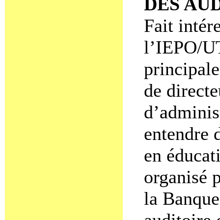
DES AU
Fait intér
l’IEPO/UT 
principal
de directe
d’administ
entendre 
en éducat
organisé 
la Banque
auditoire