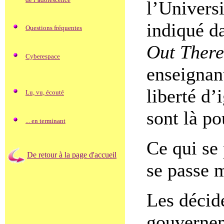
l’Univers
indiqué d
Questions fréquentes
Out Ther
Cyberespace
enseignant
liberté d’
Lu, vu, écouté
sont là po
... en terminant
Ce qui se 
De retour à la page d'accueil
se passe m
Les décid
gouvernem