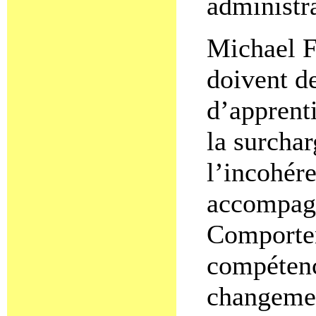
administr
Michael Fu
doivent d
d’apprenti
la surchar
l’incohére
accompagn
Comporte
compétenc
changemen