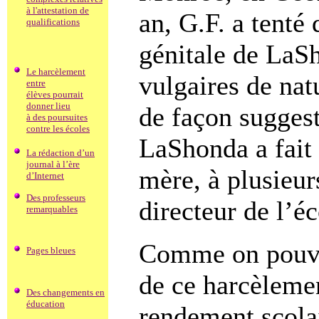
à l'attestation de
an, G.F. a tenté 
qualifications
génitale de LaSh
Le harcèlement
vulgaires de natu
entre
élèves pourrait
donner lieu
de façon suggest
à des poursuites
contre les écoles
LaShonda a fait 
La rédaction d’un
journal à l’ère
mère, à plusieur
d’Internet
Des professeurs
directeur de l’éc
remarquables
Comme on pouvai
Pages bleues
de ce harcèlemen
Des changements en
éducation
rendement scolai