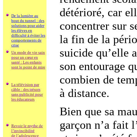
détérioré, car el
De la lumière au
bout du tunnel : des
concentrer sur s
solutions pour aider
les élèves en
la fin de la pér
difficulté à éviter les
comportements de
crise
suicide qu’elle a
Un mode de vie sain
pour un cœur en
son entourage qu
santé : Les enfants
sont le point de mire
combien de temp
La télévision par
à distance.
câble : des trésors
sans publicité pour
les éducateurs
Bien que sa mauv
garçon n’a fait 
Revoir le mythe de
l’invincibilité
de l’adolescence