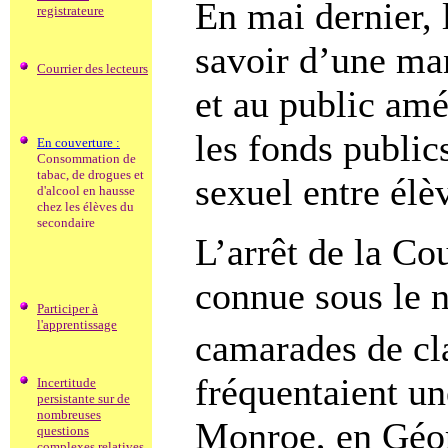
En mai dernier, 
registrateure
savoir d’une ma
Courrier des lecteurs
et au public amé
les fonds public
En couverture :
Consommation de
tabac, de drogues et
sexuel entre élè
d'alcool en hausse
chez les élèves du
secondaire
L’arrêt de la Co
connue sous le 
Participer à
l'apprentissage
camarades de cl
fréquentaient u
Incertitude
persistante sur de
nombreuses
Monroe, en Géor
questions
complexes relatives