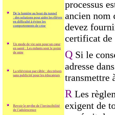
processus es
ancien nom d
De la lumière au bout du tunnel
: des solutions pour aider les élèves
en difficulté à éviter les
devez fourni
comportements de crise
certificat d
Un mode de vie sain pour un cœur
en santé : Les enfants sont le point
Q
Si le cons
de mire
adresse dans
La télévision par câble : des trésors
transmettre 
sans publicité pour les éducateurs
R
Les règlem
exigent de t
Revoir le mythe de l’invincibilité
de l’adolescence