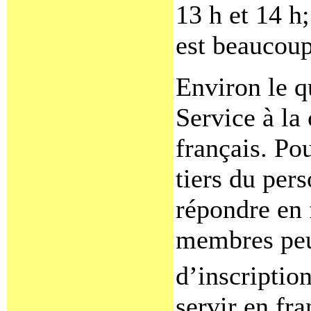
13 h et 14 h
est beaucoup
Environ le q
Service à la 
français. Po
tiers du per
répondre en 
membres peuv
d’inscriptio
servir en fra