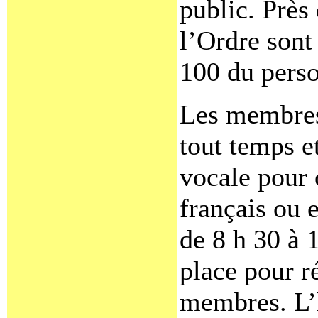
public. Près
l’Ordre sont
100 du perso
Les membres
tout temps e
vocale pour 
français ou 
de 8 h 30 à 
place pour r
membres. L’h