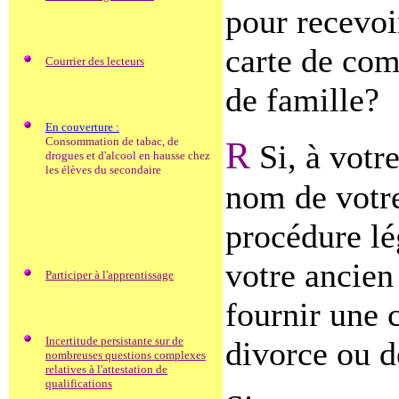
pour recevoir
carte de co
Courrier des lecteurs
de famille?
En couverture :
Consommation de tabac, de
R
Si, à votr
drogues et d'alcool en hausse chez
les élèves du secondaire
nom de votre
procédure lé
votre ancien
Participer à l'apprentissage
fournir une 
Incertitude persistante sur de
divorce ou de
nombreuses questions complexes
relatives à l'attestation de
qualifications