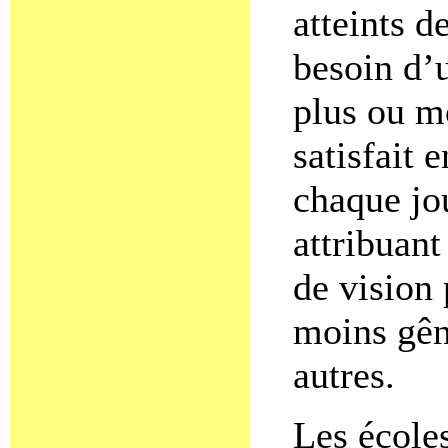
atteints d
besoin d’
plus ou m
satisfait e
chaque jo
attribuan
de vision 
moins gêné
autres.
Les école