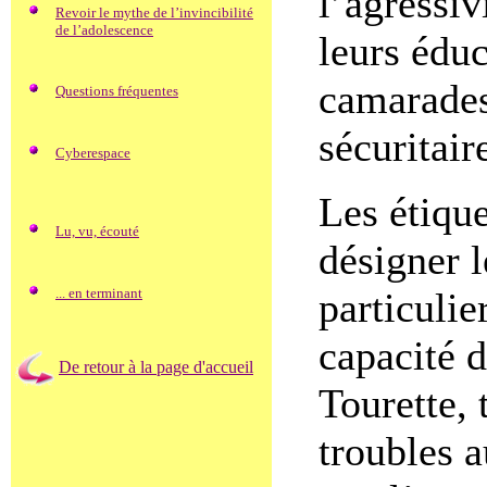
l’agressiv
Revoir le mythe de l’invincibilité
de l’adolescence
leurs éduc
camarades
Questions fréquentes
sécuritair
Cyberespace
Les étique
Lu, vu, écouté
désigner l
particulie
... en terminant
capacité d
De retour à la page d'accueil
Tourette,
troubles a