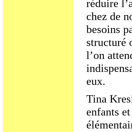
réduire l’
chez de n
besoins p
structuré 
l’on atten
indispens
eux.
Tina Kresi
enfants et
élémentai