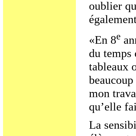
oublier qu
également 
e
«En 8
ann
du temps 
tableaux o
beaucoup 
mon travai
qu’elle fai
La sensibi