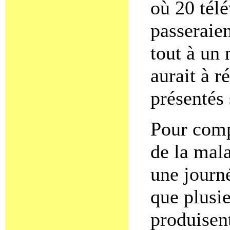
où 20 télé
passeraien
tout à un 
aurait à 
présentés 
Pour comp
de la mal
une journé
que plusie
produisent