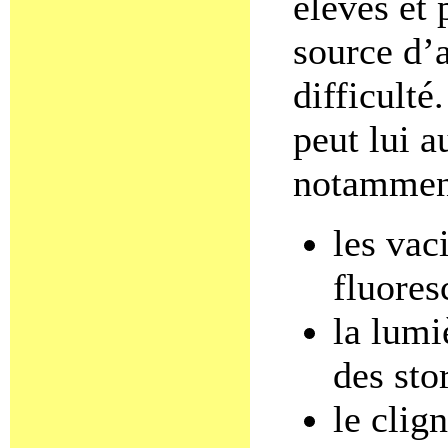
élèves et 
source d’a
difficult
peut lui a
notammen
les vac
fluores
la lumi
des sto
le clig