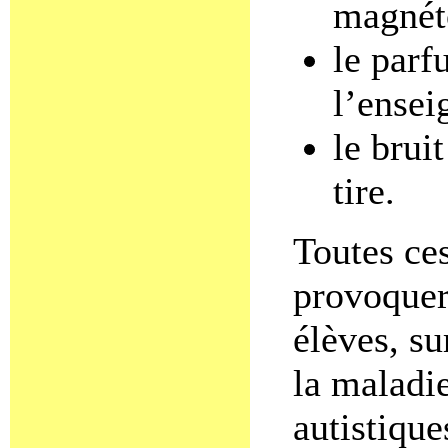
magnét
le parf
l’ensei
le brui
tire.
Toutes ce
provoquer 
élèves, su
la maladie
autistique