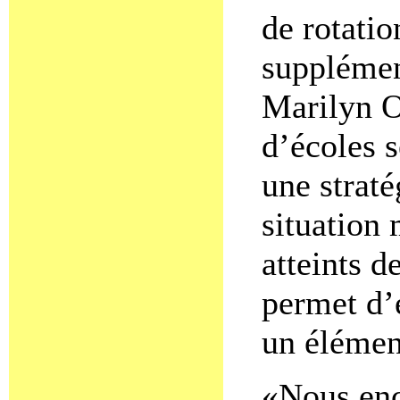
de rotatio
supplémen
Marilyn O
d’écoles 
une straté
situation 
atteints d
permet d’
un élément
«Nous enc