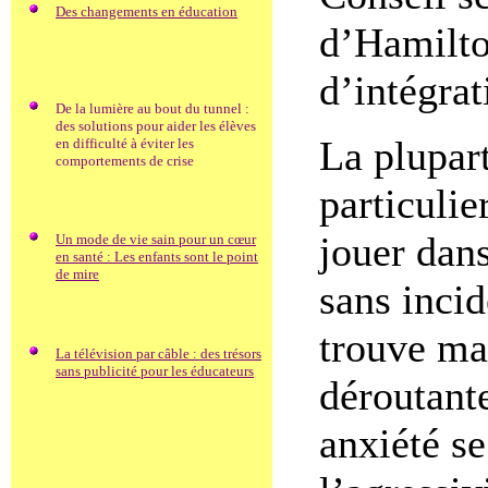
Des changements en éducation
d’Hamilto
d’intégrat
De la lumière au bout du tunnel :
des solutions pour aider les élèves
La plupar
en difficulté à éviter les
comportements de crise
particulie
jouer dan
Un mode de vie sain pour un cœur
en santé : Les enfants sont le point
de mire
sans inci
trouve ma
La télévision par câble : des trésors
sans publicité pour les éducateurs
déroutante
anxiété se