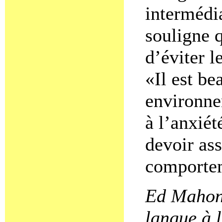
intermédi
souligne q
d’éviter l
«Il est be
environne
à l’anxiét
devoir as
comportem
Ed Mahony
langue à l