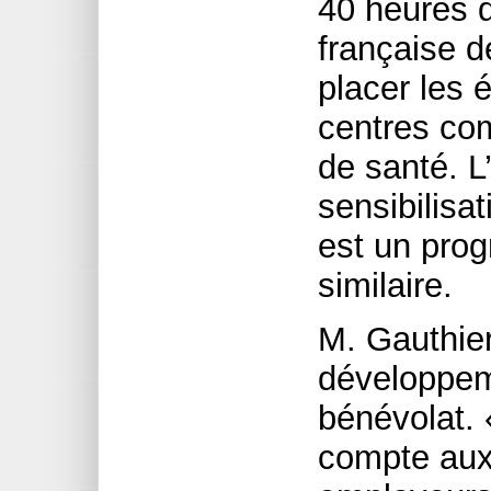
40 heures d
française d
placer les 
centres co
de santé. 
sensibilisa
est un pro
similaire.
M. Gauthier
développem
bénévolat.
compte aux