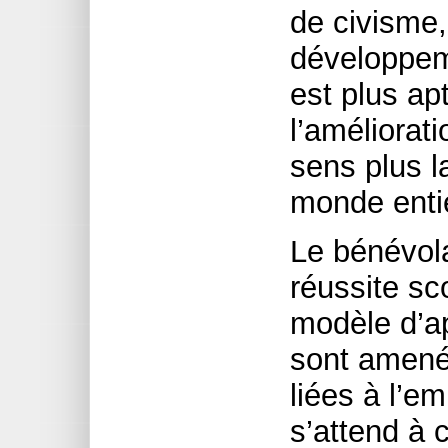
de civisme,
développem
est plus ap
l’améliorat
sens plus l
monde entie
Le bénévola
réussite sco
modèle d’ap
sont amenés
liées à l’e
s’attend à c