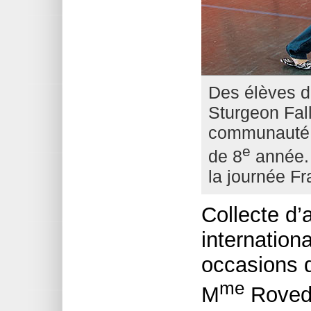
Des élèves d
Sturgeon Fall
communauté 
e
de 8
année. I
la journée F
Collecte d’
internation
occasions 
me
M
Roveda