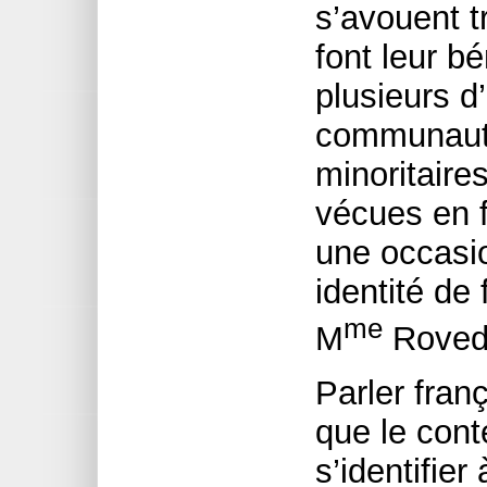
s’avouent t
font leur b
plusieurs d
communauté
minoritaire
vécues en 
une occasio
identité de
me
M
Roved
Parler fran
que le cont
s’identifie