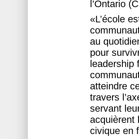
l’Ontario 
«L’école est
communauté,
au quotidie
pour surviv
leadership
communauté
atteindre c
travers l’ax
servant le
acquièrent 
civique en 