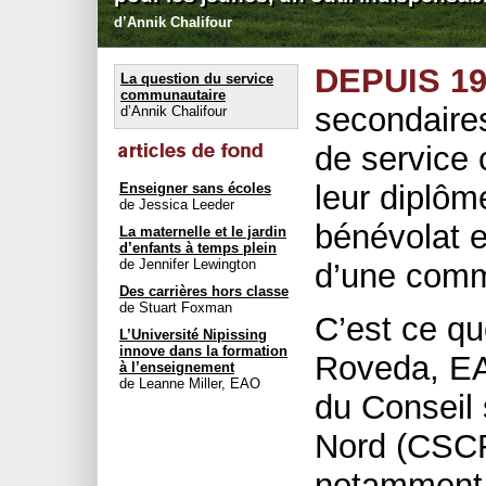
d’Annik Chalifour
DEPUIS 19
La question du service
communautaire
secondaires
d’Annik Chalifour
de service 
leur diplôm
Enseigner sans écoles
de Jessica Leeder
bénévolat e
La maternelle et le jardin
d’enfants à temps plein
de Jennifer Lewington
d’une comm
Des carrières hors classe
de Stuart Foxman
C’est ce qu
L’Université Nipissing
innove dans la formation
Roveda, EAO
à l’enseignement
de Leanne Miller, EAO
du Conseil 
Nord (CSCFN
notamment 