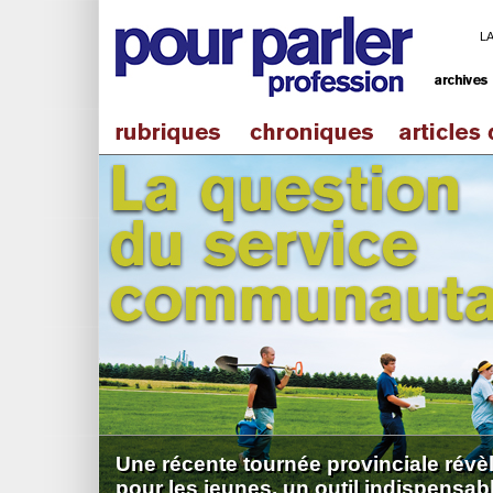
L
Une récente tournée provinciale révè
pour les jeunes, un outil indispensabl