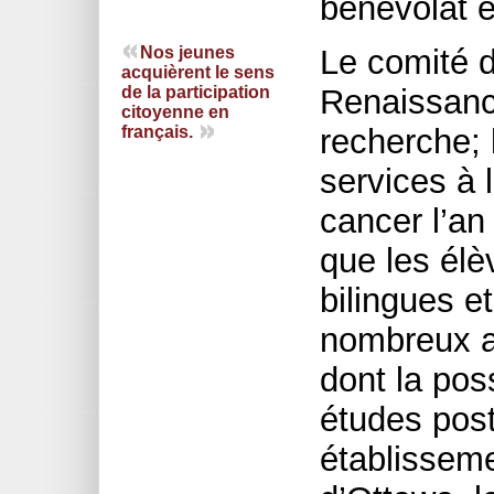
bénévolat e
Nos jeunes
Le comité d
acquièrent le sens
de la participation
Renaissance
citoyenne en
français.
recherche; l
services à 
cancer l’an
que les élè
bilingues e
nombreux a
dont la pos
études pos
établissem