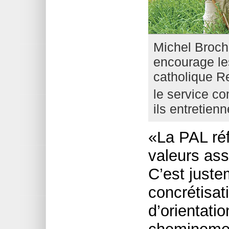
Michel Brochu
encourage le
catholique 
le service c
ils entretienn
«La PAL réf
valeurs ass
C’est juste
concrétisa
d’orientati