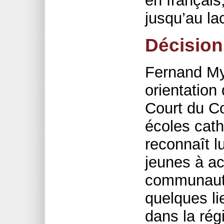
en français
jusqu’au la
Décision 
Fernand My
orientation
Court du Co
écoles cat
reconnaît lu
jeunes à ac
communautai
quelques li
dans la rég