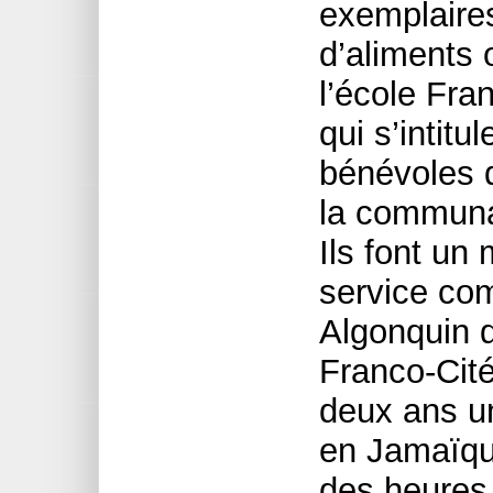
exemplaires
d’aliments 
l’école Fra
qui s’intit
bénévoles d
la communau
Ils font un
service com
Algonquin d
Franco-Cité
deux ans u
en Jamaïque
des heures