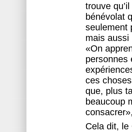
trouve qu’il
bénévolat q
seulement p
mais aussi 
«On appren
personnes e
expériences
ces choses
que, plus t
beaucoup m
consacrer», 
Cela dit,