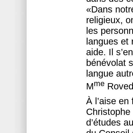
«Dans notr
religieux, o
les personn
langues et r
aide. Il s’e
bénévolat s
langue autr
me
M
Roved
À l’aise en
Christophe 
d’études au