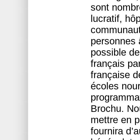
sont nombr
lucratif, hô
communauta
personnes â
possible d
français par
française d
écoles nour
programmat
Brochu. No
mettre en p
fournira d’a