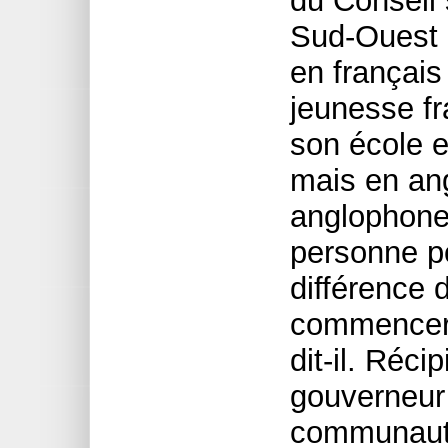
du Conseil 
Sud-Ouest 
en français
jeunesse f
son école e
mais en ang
anglophone.
personne po
différence 
commencer
dit-il. Réci
gouverneur 
communauta