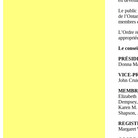
en deveni
Le public 
de l’Ontar
membres e
L’Ordre ré
approprié
Le consei
PRÉSID
Donna Ma
VICE-P
John Cru
MEMBR
Elizabeth
Dempsey, 
Karen M. 
Shapson, 
REGIS
Margaret 