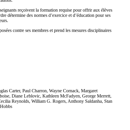
ations.
seignants reçoivent la formation requise pour offrir aux élèves
Ordre détermine des normes d’exercice et d’éducation pour ses
eurs.
posées contre ses membres et prend les mesures disciplinaires
ouglas Carter, Paul Charron, Wayne Cornack, Margaret
boise, Diane Leblovic, Kathleen McFadyen, George Merrett,
ecilia Reynolds, William G. Rogers, Anthony Saldanha, Stan
t-Hobbs