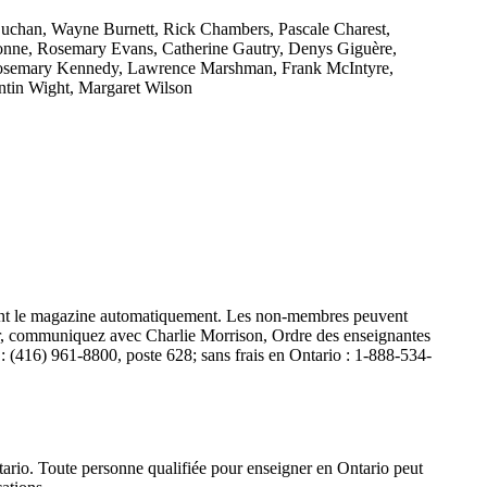
uchan, Wayne Burnett, Rick Chambers, Pascale Charest,
ionne, Rosemary Evans, Catherine Gautry, Denys Giguère,
 Rosemary Kennedy, Lawrence Marshman, Frank McIntyre,
ntin Wight, Margaret Wilson
vent le magazine automatiquement. Les non-membres peuvent
er, communiquez avec Charlie Morrison, Ordre des enseignantes
 (416) 961-8800, poste 628; sans frais en Ontario : 1-888-534-
ario. Toute personne qualifiée pour enseigner en Ontario peut