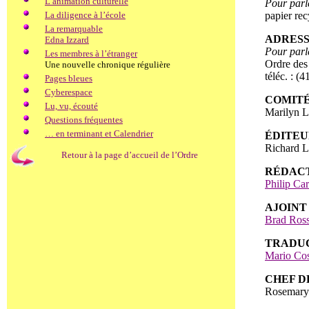
L’animation culturelle
Pour parl
La diligence à l’école
papier re
La remarquable
ADRES
Edna Izzard
Pour parl
Les membres à l’étranger
Ordre des
Une nouvelle chronique régulière
téléc. : (
Pages bleues
Cyberespace
COMITÉ
Lu, vu, écouté
Marilyn L
Questions fréquentes
… en terminant et Calendrier
ÉDITE
Richard 
Retour à la page d’accueil de l’Ordre
RÉDACT
Philip Car
AJOINT
Brad Ros
TRADU
Mario Cos
CHEF D
Rosemary