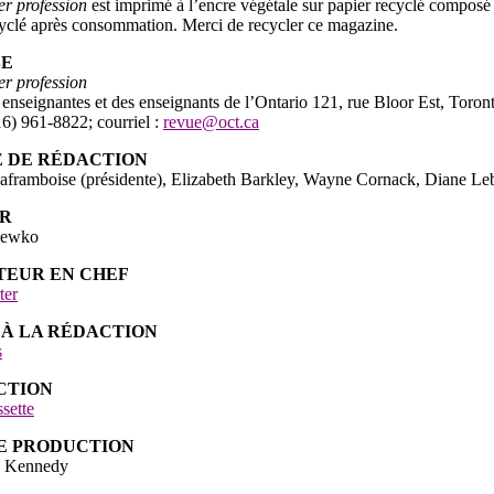
er profession
est imprimé à l’encre végétale sur papier recyclé composé 
cyclé après consommation. Merci de recycler ce magazine.
SE
er profession
 enseignantes et des enseignants de l’Ontario 121, rue Bloor Est, T
416) 961-8822; courriel :
revue@oct.ca
 DE RÉDACTION
aframboise (présidente), Elizabeth Barkley, Wayne Cornack, Diane Leb
UR
Lewko
EUR EN CHEF
ter
 À LA RÉDACTION
s
CTION
sette
E PRODUCTION
 Kennedy