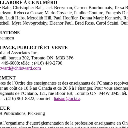
LLABORÉ À CE NUMÉRO
 Bahr, Christopher Ball, Jack Berryman, CarmenBourbonnais, Tessa B
larkson, Rebecca Cossar, Mario Cossette, Pauline Couture, François D
ib, Ludi Habs, Meredith Hill, Paul Hoeffler, Donna Marie Kennedy,
tchell, Myra Novogrodsky, Eleanor Paul, Brad Ross, Carol Scaini, Qui
RATIONS
hannsen
N PAGE, PUBLICITÉ ET VENTE
d and Associates Inc.
smill, bureau 302, Toronto ON M3B 3P6
6) 449-6008; téléc. : (416) 449-2790
cward@chrisward.com
EMENT
es de l’Ordre des enseignantes et des enseignants de l’Ontario reçoi
er au coût de 10 $ au Canada et de 20 $ à l’étranger. Pour vous abonn
seignants de l’Ontario, 121, rue Bloor Est, Toronto ON M4W 3M5; tél. :
c. : (416) 961-8822; courriel :
liaison@oct.ca
.
MEUR
t Publications, Pickering
t l’organisme d’autoréglementation de la profession enseignante en Ont