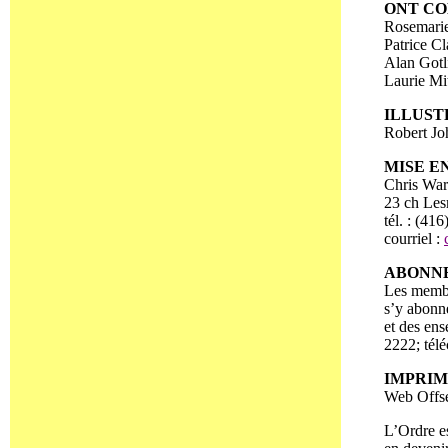
ONT CO
Rosemarie
Patrice C
Alan Gotl
Laurie Mi
ILLUST
Robert Jo
MISE E
Chris War
23 ch Le
tél. : (41
courriel :
ABONN
Les membr
s’y abonn
et des en
2222; télé
IMPRI
Web Offse
L’Ordre es