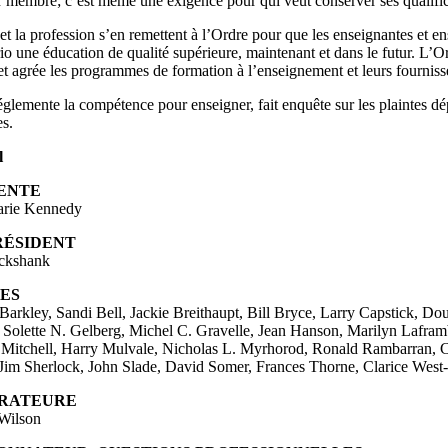
r membre; c’est même une exigence pour qui veut conserver ses qualific
et la profession s’en remettent à l’Ordre pour que les enseignantes et en
io une éducation de qualité supérieure, maintenant et dans le futur. L’
t agrée les programmes de formation à l’enseignement et leurs fourniss
glemente la compétence pour enseigner, fait enquête sur les plaintes dé
es.
l
ENTE
rie Kennedy
RÉSIDENT
ickshank
ES
 Barkley, Sandi Bell, Jackie Breithaupt, Bill Bryce, Larry Capstick, D
Solette N. Gelberg, Michel C. Gravelle, Jean Hanson, Marilyn Lafram
Mitchell, Harry Mulvale, Nicholas L. Myrhorod, Ronald Rambarran, C
Jim Sherlock, John Slade, David Somer, Frances Thorne, Clarice Wes
TRATEURE
Wilson