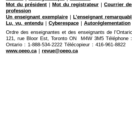
Mot du président
|
Mot du registrateur
|
Courrier de
profession
Un enseignant exemplaire
|
L’enseignant remarquabl
Lu, vu, entendu
|
Cyberespace
|
Autoréglementation
Ordre des enseignantes et des enseignants de l’Ontari
121, rue Bloor Est, Toronto ON M4W 3M5 Téléphone :
Ontario : 1-888-534-2222 Télécopieur : 416-961-8822
www.oeeo.ca
|
revue@oeeo.ca