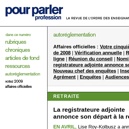
Affaires officielles :
Votre cinqui
de 2008
|
Vérification annuelle
|
R
ligne
|
Réunion du conseil
|
Nomin
registrateure adjointe annonce so
Nouveau chef des enquêtes
|
Ins
Agrément
|
Enquétes
|
Audiences
RETRAITE
La registrateure adjointe
annonce son départ à la re
EN AVRIL,
Lise Roy-Kolbusz a an