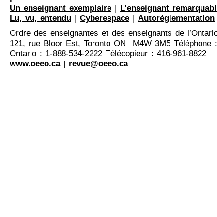
Un enseignant exemplaire
|
L’enseignant remarquabl
Lu, vu, entendu
|
Cyberespace
|
Autoréglementation
Ordre des enseignantes et des enseignants de l’Ontari
121, rue Bloor Est, Toronto ON M4W 3M5 Téléphone :
Ontario : 1-888-534-2222 Télécopieur : 416-961-8822
www.oeeo.ca
|
revue@oeeo.ca