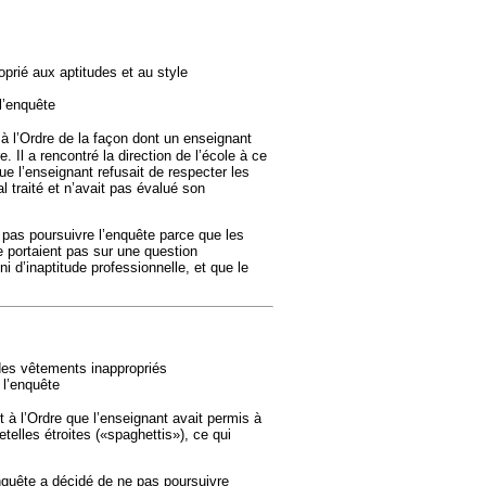
oprié aux aptitudes et au style
l’enquête
 à l’Ordre de la façon dont un enseignant
. Il a rencontré la direction de l’école à ce
que l’enseignant refusait de respecter les
al traité et n’avait pas évalué son
pas pour­suivre l’enquête parce que les
e portaient pas sur une question
i d’inaptitude professionnelle, et que le
des vêtements inappropriés
 l’enquête
t à l’Ordre que l’enseignant avait permis à
etelles étroites («spaghettis»), ce qui
enquête a décidé de ne pas poursuivre