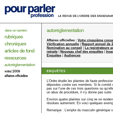
Affaires officielles :
Votre cinquième conse
Vérification annuelle
|
Rapport annuel de 2
Nomination au conseil
|
La registrateure a
retraite
|
Nouveau chef des enquêtes
|
Inse
Enquétes
|
Audiences
ENQUÊTES
L’Ordre étudie les plaintes de faute professio
déposées contre ses membres. Si le comité d
pas sur l’une de ces trois questions ou qu’elle
un abus de procédure, il n’y donne pas suite.
Environ quatre plaintes sur cinq ne se renden
résolues autrement. En voici quelques exemp
Remarque : L’emploi du masculin générique vi