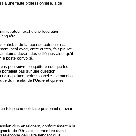
ées à une faute professionnelle, à de
ministrateur local d’une fédération
l’enquête
as satisfait de la réponse obtenue à sa
ant local avait, entre autres, fait preuve
famatoires devant des collègues alors qu’il
r le poste convoité.
pas poursuivre l’enquête parce que les
e portaient pas sur une question
i d’inaptitude professionnelle. Le panel a
rtie du mandat de l’Ordre et qu’elles
un téléphone cellulaire personnel et avoir
spension d’un enseignant, conformément à la
ignants de l’Ontario. Le membre aurait
 téléphone cellulaire pendant qu’il