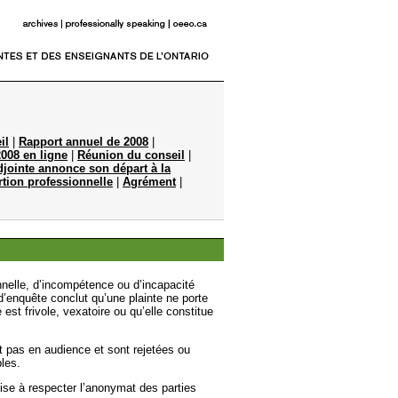
il
|
Rapport annuel de 2008
|
008 en ligne
|
Réunion du conseil
|
djointe annonce son départ à la
rtion professionnelle
|
Agrément
|
nnelle, d’incom­pétence ou d’incapacité
’enquête conclut qu’une plainte ne porte
 est frivole, vexatoire ou qu’elle constitue
t pas en audience et sont rejetées ou
les.
se à respecter l’anonymat des parties