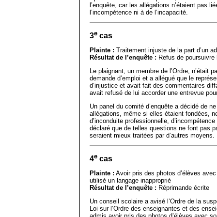
l’enquête, car les allégations n’étaient pas li
l’incompétence ni à de l’incapacité.
e
3
cas
Plainte :
Traitement injuste de la part d’un ad
Résultat de l’enquête :
Refus de poursuivre 
Le plaignant, un membre de l’Ordre, n’était p
demande d’emploi et a allégué que le représent
d’injustice et avait fait des commentaires dif
avait refusé de lui accorder une entrevue pou
Un panel du comité d’enquête a décidé de ne 
allégations, même si elles étaient fondées, n
d’inconduite professionnelle, d’incompétence n
déclaré que de telles questions ne font pas pa
seraient mieux traitées par d’autres moyens.
e
4
cas
Plainte :
Avoir pris des photos d’élèves avec 
utilisé un langage inapproprié
Résultat de l’enquête :
Réprimande écrite
Un conseil scolaire a avisé l’Ordre de la su
Loi sur l’Ordre des enseignantes et des ense
admis avoir pris des photos d’élèves avec son