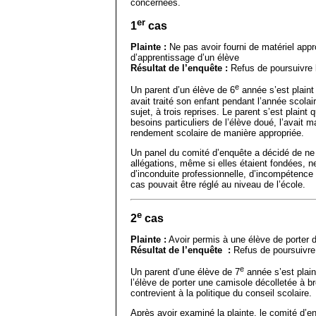
concernées.
er
1
cas
Plainte :
Ne pas avoir fourni de matériel appr
d’apprentissage d’un élève
Résultat de l’enquête :
Refus de poursuivre 
e
Un parent d’un élève de 6
année s’est plaint
avait traité son enfant pendant l’année scolaire
sujet, à trois reprises. Le parent s’est plaint 
besoins particuliers de l’élève doué, l’avait m
rendement scolaire de manière appropriée.
Un panel du comité d’enquête a décidé de ne 
allégations, même si elles étaient fondées, n
d’inconduite professionnelle, d’incompétence n
cas pouvait être réglé au niveau de l’école.
e
2
cas
Plainte :
Avoir permis à une élève de porter 
Résultat de l’enquête :
Refus de poursuivre
e
Un parent d’une élève de 7
année s’est plain
l’élève de porter une camisole décolletée à br
contrevient à la politique du conseil scolaire.
Après avoir examiné la plainte, le comité d’