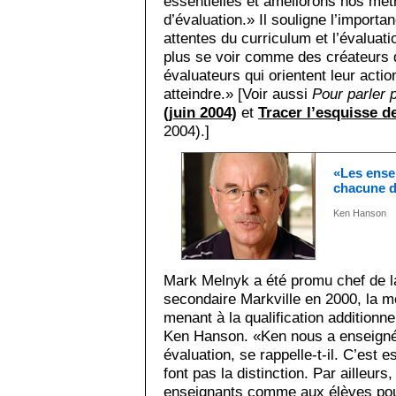
essentielles et améliorons nos mé
d’évaluation.» Il souligne l’importan
attentes du curriculum et l’évaluat
plus se voir comme des créateurs 
évaluateurs qui orientent leur action
atteindre.» [Voir aussi
Pour parler 
(juin 2004)
et
Tracer l’esquisse de
2004).]
«Les ensei
chacune d
Ken Hanson
Mark Melnyk a été promu chef de la 
secondaire Markville en 2000, la m
menant à la qualification addition
Ken Hanson. «Ken nous a enseigné 
évaluation, se rappelle-t-il. C’est 
font pas la distinction. Par ailleurs
enseignants comme aux élèves pou