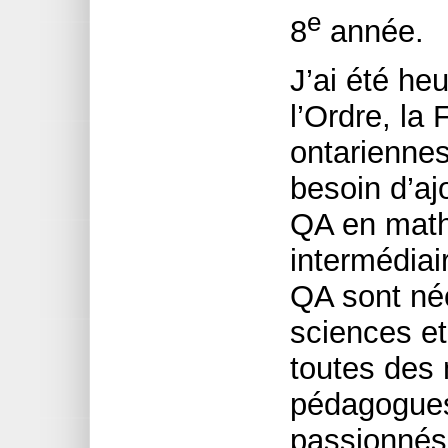
e
8
année.
J’ai été he
l’Ordre, la
ontariennes
besoin d’aj
QA en math
intermédiai
QA sont néc
sciences et
toutes des 
pédagogues
passionnés 