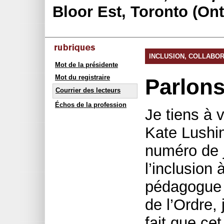
Bloor Est, Toronto (On
INCLUSION, COLLABO
Mot de la présidente
Mot du registraire
Parlon
Courrier des lecteurs
Échos de la profession
Je tiens à v
Kate Lushi
numéro de j
l’inclusion 
pédagogue 
de l’Ordre,
fait que ce