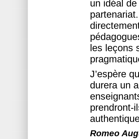
un idéal de
partenariat
directemen
pédagogues 
les leçons
pragmatique
J’espère q
durera un a
enseignants
prendront-i
authentique
Romeo Aug