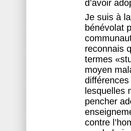
d’avoir ado
Je suis à la
bénévolat 
communauta
reconnais qu
termes «stu
moyen malad
différences
lesquelles
pencher ad
enseigneme
contre l’ho