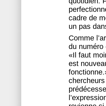
quotidien. 
perfection
cadre de me
un pas dans
Comme l’art
du numéro d
«Il faut mo
est nouveau
fonctionne.
chercheurs 
prédécesseu
l’expressio