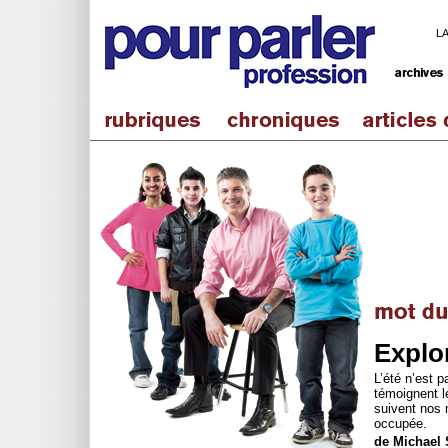
L
Explor
L’été n’est
témoignent l
suivent nos m
occupée.
de Michael 