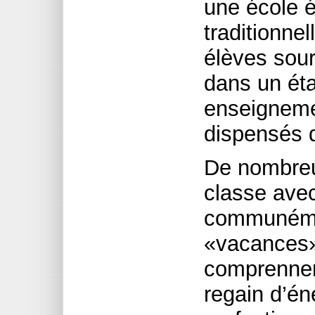
une école 
traditionne
élèves sou
dans un éta
enseignemen
dispensés d
De nombreu
classe ave
communémen
«vacances»
comprennent
regain d’én