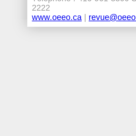
2222
www.oeeo.ca
|
revue@oeeo