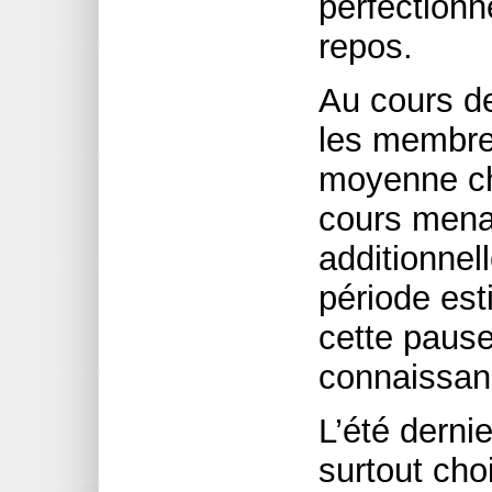
perfection
repos.
Au cours d
les membres
moyenne ch
cours menan
additionnel
période esti
cette pause
connaissan
L’été derni
surtout cho