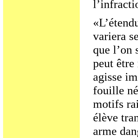
l’infracti
«L’étendu
variera se
que l’on 
peut être
agisse im
fouille n
motifs ra
élève tra
arme dang