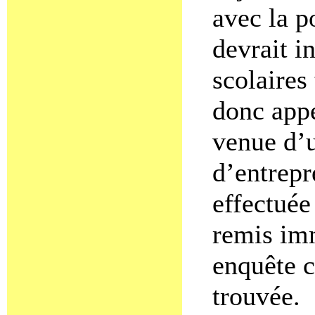
avec la po
devrait i
scolaires
donc appe
venue d’u
d’entrepre
effectuée
remis im
enquête c
trouvée.