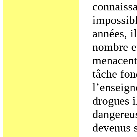
connaissa
impossibl
années, i
nombre et
menacent 
tâche fo
l’enseign
drogues i
dangereus
devenus s