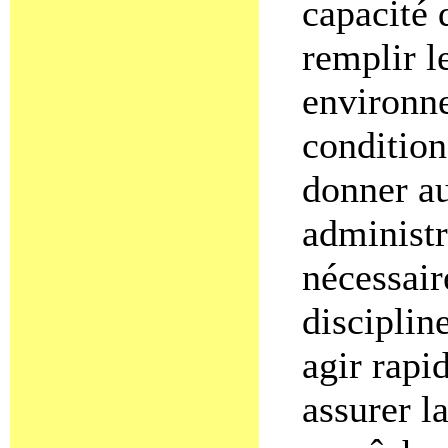
capacité 
remplir l
environne
conditions
donner au
administr
nécessair
disciplin
agir rapi
assurer l