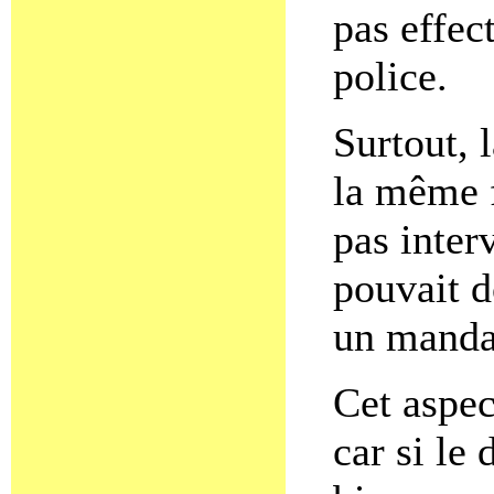
pas effect
police.
Surtout, l
la même f
pas inter
pouvait 
un mandat
Cet aspec
car si le 