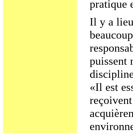
pratique e
Il y a lie
beaucoup 
responsab
puissent 
disciplin
«Il est e
reçoivent
acquièren
environne