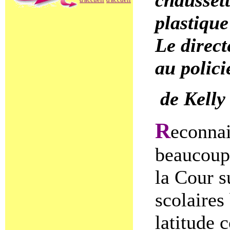
chaussett
plastique
Le direct
au polici
de Kelly
R
econnai
beaucoup
la Cour s
scolaires
latitude 