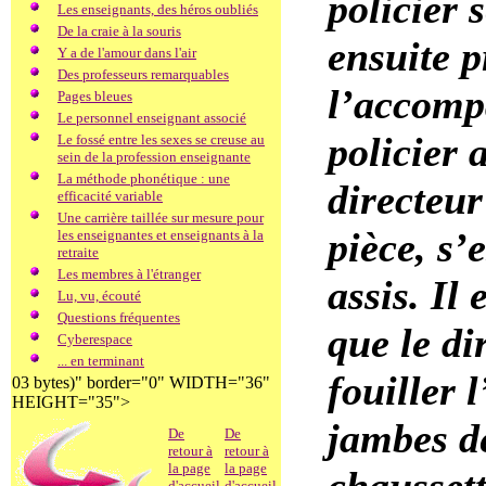
policier s
Les enseignants, des héros oubliés
De la craie à la souris
ensuite p
Y a de l'amour dans l'air
Des professeurs remarquables
l’accomp
Pages bleues
Le personnel enseignant associé
policier 
Le fossé entre les sexes se creuse au
sein de la profession enseignante
La méthode phonétique : une
directeur
efficacité variable
Une carrière taillée sur mesure pour
pièce, s’e
les enseignantes et enseignants à la
retraite
Les membres à l'étranger
assis. Il
Lu, vu, écouté
Questions fréquentes
que le di
Cyberespace
... en terminant
fouiller 
03 bytes)" border="0" WIDTH="36"
HEIGHT="35">
jambes de
De
De
retour à
retour à
la page
la page
d'accueil
d'accueil