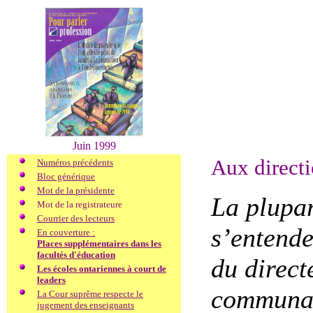
Juin 1999
Aux directi
Numéros précédents
Bloc générique
Mot de la présidente
La plupar
Mot de la registrateure
Courrier des lecteurs
s’entende
En couverture :
Places supplémentaires dans les
facultés d'éducation
du direct
Les écoles ontariennes à court de
leaders
communau
La Cour suprême respecte le
jugement des enseignants