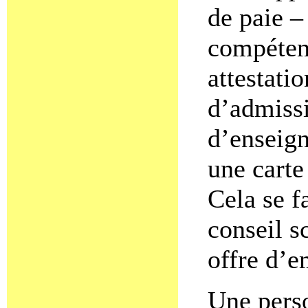
de paie –
compétenc
attestatio
d’admissi
d’enseign
une carte
Cela se f
conseil s
offre d’e
Une perso