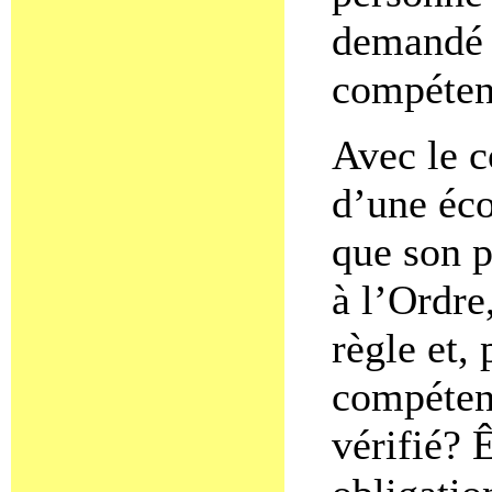
demandé d
compétenc
Avec le c
d’une éco
que son p
à l’Ordre
règle et,
compéten
vérifié? 