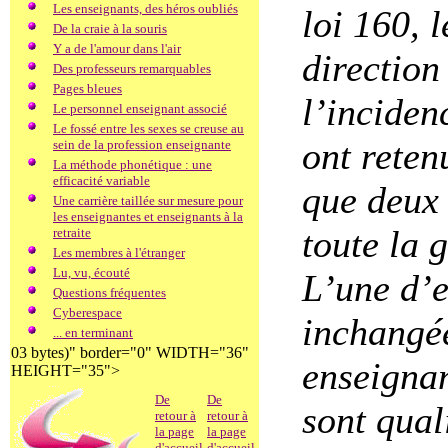
Les enseignants, des héros oubliés
loi 160, 
De la craie à la souris
Y a de l'amour dans l'air
direction
Des professeurs remarquables
Pages bleues
l’inciden
Le personnel enseignant associé
Le fossé entre les sexes se creuse au
ont reten
sein de la profession enseignante
La méthode phonétique : une
efficacité variable
que deux
Une carrière taillée sur mesure pour
les enseignantes et enseignants à la
toute la 
retraite
Les membres à l'étranger
Lu, vu, écouté
L’une d’e
Questions fréquentes
Cyberespace
inchangée
... en terminant
03 bytes)" border="0" WIDTH="36"
enseignan
HEIGHT="35">
De
De
sont qual
retour à
retour à
la page
la page
d'accueil
d'accueil