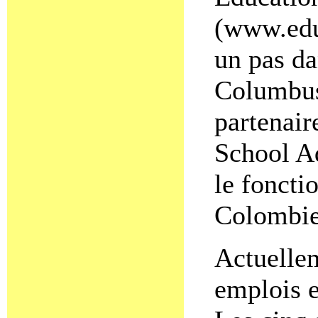
(www.edu
un pas da
Columbus
partenair
School A
le foncti
Colombie
Actuellem
emplois e