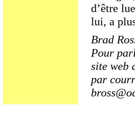
d’être lu
lui, a pl
Brad Ross
Pour parl
site web 
par courr
bross@oc