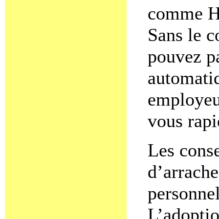
comme Ho
Sans le c
pouvez pa
automatiq
employeu
vous rap
Les conse
d’arrache
personnel
L’adoptio