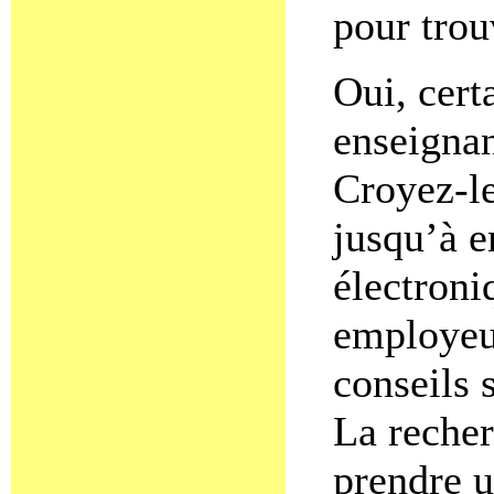
pour trou
Oui, cert
enseignan
Croyez-l
jusqu’à e
électroni
employeur
conseils 
La recher
prendre u