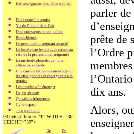
Les enseignants, des héros oubliés
parler de
De la craie à la souris
d’enseign
Y a de l'amour dans l'air
Des professeurs remarquables
prête de 
Pages bleues
Le personnel enseignant associé
l’Ordre p
Le fossé entre les sexes se creuse au
sein de la profession enseignante
La méthode phonétique : une
membres 
efficacité variable
Une carrière taillée sur mesure pour
l’Ontario
les enseignantes et enseignants à la
retraite
Les membres à l'étranger
dix ans.
Lu, vu, écouté
Questions fréquentes
Cyberespace
Alors, oui
... en terminant
03 bytes)" border="0" WIDTH="36"
enseigne
HEIGHT="35">
De
De