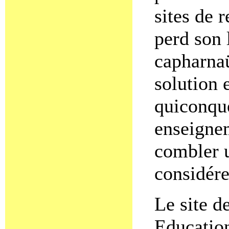
sites de 
perd son 
capharnaü
solution 
quiconque
enseigne
combler u
considére
Le site d
Educatio