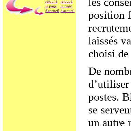
les conse
retour à
retour à
la page
la page
d'accueil
d'accueil
position 
recruteme
laissés v
choisi de 
De nombre
d’utilise
postes. B
se serven
un autre 