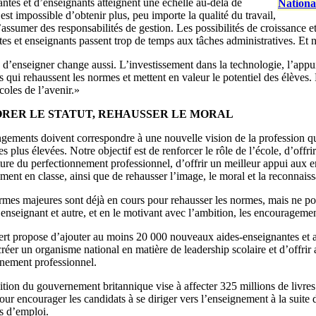
ntes et d’enseignants atteignent une échelle au-delà de
Nationa
l est impossible d’obtenir plus, peu importe la qualité du travail,
assumer des responsabilités de gestion. Les possibilités de croissance 
es et enseignants passent trop de temps aux tâches administratives. Et 
d’enseigner change aussi. L’investissement dans la technologie, l’appui
és qui rehaussent les normes et mettent en valeur le potentiel des élève
écoles de l’avenir.»
RER LE STATUT, REHAUSSER LE MORAL
gements doivent correspondre à une nouvelle vision de la profession qu
s plus élevées. Notre objectif est de renforcer le rôle de l’école, d’of
ture du perfectionnement professionnel, d’offrir un meilleur appui aux e
ment en classe, ainsi que de rehausser l’image, le moral et la reconnaiss
rmes majeures sont déjà en cours pour rehausser les normes, mais ne po
enseignant et autre, et en le motivant avec l’ambition, les encouragemen
ert propose d’ajouter au moins 20 000 nouveaux aides-enseignantes et ai
réer un organisme national en matière de leadership scolaire et d’offrir 
nnement professionnel.
tion du gouvernement britannique vise à affecter 325 millions de livres 
ur encourager les candidats à se diriger vers l’enseignement à la suite 
és d’emploi.