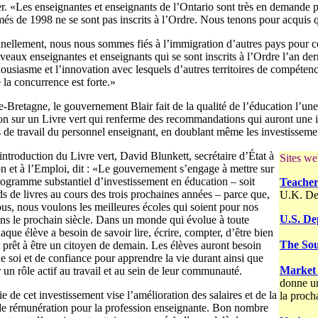
er. «Les enseignantes et enseignants de l’Ontario sont très en demande
és de 1998 ne se sont pas inscrits à l’Ordre. Nous tenons pour acquis q
nnellement, nous nous sommes fiés à l’immigration d’autres pays pour 
eaux enseignantes et enseignants qui se sont inscrits à l’Ordre l’an dern
housiasme et l’innovation avec lesquels d’autres territoires de compéten
 la concurrence est forte.»
Bretagne, le gouvernement Blair fait de la qualité de l’éducation l’une 
on sur un Livre vert qui renferme des recommandations qui auront une in
 de travail du personnel enseignant, en doublant même les investisseme
ntroduction du Livre vert, David Blunkett, secrétaire d’État à
Sites web
n et à l’Emploi, dit : «Le gouvernement s’engage à mettre sur
rogramme substantiel d’investissement en éducation – soit
Teacher
ds de livres au cours des trois prochaines années – parce que,
U.K. De
s, nous voulons les meilleures écoles qui soient pour nos
U.S. De
ns le prochain siècle. Dans un monde qui évolue à toute
haque élève a besoin de savoir lire, écrire, compter, d’être bien
The Sou
 prêt à être un citoyen de demain. Les élèves auront besoin
e soi et de confiance pour apprendre la vie durant ainsi que
Market 
 un rôle actif au travail et au sein de leur communauté.
donne un
e de cet investissement vise l’amélioration des salaires et de la
la proch
 de rémunération pour la profession enseignante. Bon nombre