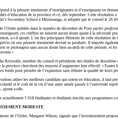
épond à la pénurie imminente d’enseignantes et d’enseignants en deman
ultés d’éducation de la province et ce, dès septembre. Cette résolutio
tin’s Secondary School à Mississauga, et adoptée par le conseil le 26 fév
de l’Ordre publiée dans le numéro de décembre de
Pour parler professi
enseignant; ces chiffres ne laissent aucun doute quant à la nécessité p
ment, a-t-il ajouté. L’un des principaux éléments de cette résolution de 
récis où une pénurie imminente devrait se produire. Il importe égalemen
rie se prolongera sans aucun doute bien au-delà de cette période, et le
’avenir.»
ia Reynolds, membre du conseil et présidente des études de deuxième et
e la province cherchent des moyens d’augmenter leur effectif. «Toutes les 
es fonds pour prendre de l’expansion sans réduire la qualité de leurs 
oulons attirer les meilleurs candidats qui soient en éducation, il faut
scolarité et le coût de la vie d’une autre année passée à l’université re
, ajoute-t-elle.
actuellement 5 918 étudiantes et étudiants inscrits aux programmes con
ISSEMENT MODESTE
ateure de l’Ordre, Margaret Wilson, signale que l’investissement propos