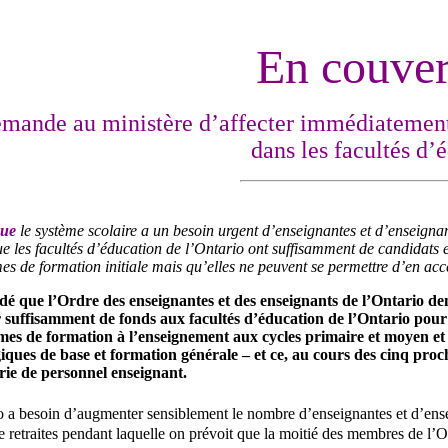
En couver
mande au ministère d’affecter immédiatement 
dans les facultés d’
que
le système scolaire a un besoin urgent d’enseignantes et d’enseignan
ue les facultés d’éducation de l’Ontario ont suffisamment de candidats
 de formation initiale mais qu’elles ne peuvent se permettre d’en acce
cidé que l’Ordre des enseignantes et des enseignants de l’Ontario 
r suffisamment de fonds aux facultés d’éducation de l’Ontario pou
s de formation à l’enseignement aux cycles primaire et moyen et a
iques de base et formation générale – et ce, au cours des cinq proc
ie de personnel enseignant.
o a besoin d’augmenter sensiblement le nombre d’enseignantes et d’ense
 retraites pendant laquelle on prévoit que la moitié des membres de l’Or