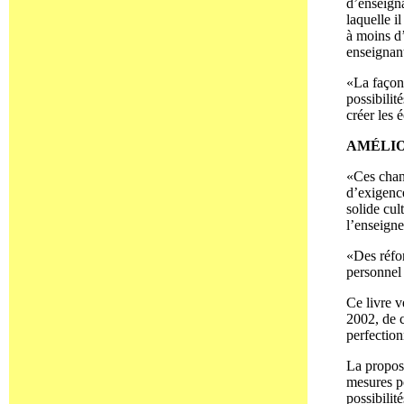
d’enseigna
laquelle i
à moins d’
enseignant
«La façon 
possibilit
créer les 
AMÉLIO
«Ces chan
d’exigence
solide cul
l’enseigne
«Des réfo
personnel 
Ce livre v
2002, de c
perfectio
La proposi
mesures po
possibilit