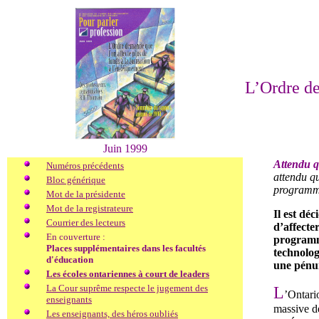
L’Ordre de
Juin 1999
Attendu 
Numéros précédents
attendu q
Bloc générique
programmes
Mot de la présidente
Mot de la registrateure
Il est dé
Courrier des lecteurs
d’affecte
En couverture :
programme
Places supplémentaires dans les facultés
technolog
d'éducation
une pénur
Les écoles ontariennes à court de leaders
La Cour suprême respecte le jugement des
L
’Ontari
enseignants
massive de
Les enseignants, des héros oubliés