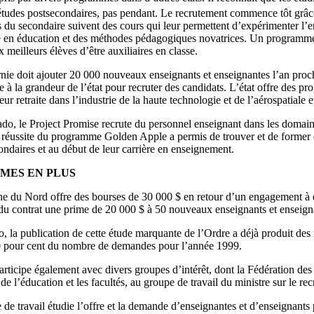
 études postsecondaires, pas pendant. Le recrutement commence tôt grâc
 du secondaire suivent des cours qui leur permettent d’expérimenter l’
té en éducation et des méthodes pédagogiques novatrices. Un programme 
 meilleurs élèves d’être auxiliaires en classe.
rnie doit ajouter 20 000 nouveaux enseignants et enseignantes l’an pro
re à la grandeur de l’état pour recruter des candidats. L’état offre de
eur retraite dans l’industrie de la haute technologie et de l’aérospatiale 
o, le Project Promise recrute du personnel enseignant dans les domaine
la réussite du programme Golden Apple a permis de trouver et de former 
ondaires et au début de leur carrière en enseignement.
IMES EN PLUS
ne du Nord offre des bourses de 30 000 $ en retour d’un engagement à e
du contrat une prime de 20 000 $ à 50 nouveaux enseignants et enseigna
, la publication de cette étude marquante de l’Ordre a déjà produit des
0 pour cent du nombre de demandes pour l’année 1999.
rticipe également avec divers groupes d’intérêt, dont la Fédération des e
 de l’éducation et les facultés, au groupe de travail du ministre sur le 
de travail étudie l’offre et la demande d’enseignantes et d’enseignants p