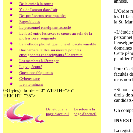
années.
De la craie à la souris
Y a de l'amour dans l'air
L’Ordre r
Des professeurs remarquables
les 11 fac
Pages bleues
la St. Mar
Le personnel enseignant associé
«L’étude 
Le fossé entre les sexes se creuse au sein de la
personnel 
profession enseignante
l’enseigne
La méthode phonétique : une efficacité variable
domaines p
Une carrière taillée sur mesure pour les
Cette pénu
enseignantes et enseignants à la retraite
planifier l
Les membres à l'étranger
Lu, vu, écouté
Pour Cecil
Questions fréquentes
facultés d
Cyberespace
mais non l
... en terminant
«Si nous v
03 bytes)" border="0" WIDTH="36"
droits de 
HEIGHT="35">
candidats»
De retour à la
De retour à la
On compte 
page d'accueil
page d'accueil
INVEST
La registr