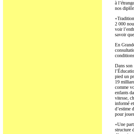
à l’étrang
nos diplôm
«Traditio
2 000 nouv
voir l’ent
savoir que
En Grande-
consultati
conditions
Dans son i
l’Éducatio
pied un p
19 milliar
comme vou
enfants da
vitesse, c
informé et
d’estime d
pour jouer
«Une parti
structure