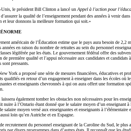
Unis, le président Bill Clinton a lancé un
Appel à l’action pour l’éduc
é d’assurer la qualité de l’enseignement pendant des années à venir dan
n et leur donnons la meilleure formation qui soit.»
 ÉNORME
ment américain de l’Éducation estime que le pays aura besoin de 2,2 mi
 années en raison du nombre de retraites au sein du personnel enseignant,
 classes légiférée par les états. Le gouvernement fédéral offre des subven
n de première qualité et l’appui nécessaire aux candidates et candidats 
s sont pressants.
 New York a proposé une série de mesures financières, éducatives et pr
ts qualifiés en retour d’un engagement à enseigner dans les écoles où 
nantes et enseignants chevronnés à qui on aura offert une formation sp
n.
aissera également tomber les obstacles non nécessaires pour les enseigna
it nuire à l’Ontario étant donné que le salaire moyen d’un enseignant à
le salaire moyen versé aux enseignantes et enseignants à l’élémentaire
aussi loin qu’en Autriche et en Espagne.
 de recrutement du personnel enseignant de la Caroline du Sud, le plus
ris par divers programmes dans d’autres états. Il reconnaît que les étudi