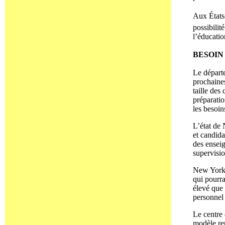
Aux États-
possibilit
l’éducatio
BESOIN
Le départe
prochaines
taille des
préparatio
les besoin
L’état de
et candida
des enseig
supervisio
New York l
qui pourra
élevé que 
personnel 
Le centre
modèle rep