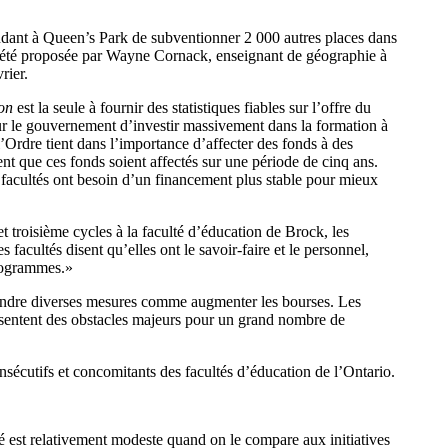
dant à Queen’s Park de subventionner 2 000 autres places dans
n a été proposée par Wayne Cornack, enseignant de géographie à
rier.
on
est la seule à fournir des statistiques fiables sur l’offre du
our le gouvernement d’investir massivement dans la formation à
l’Ordre tient dans l’importance d’affecter des fonds à des
t que ces fonds soient affectés sur une période de cinq ans.
s facultés ont besoin d’un financement plus stable pour mieux
 troisième cycles à la faculté d’éducation de Brock, les
facultés disent qu’elles ont le savoir-faire et le personnel,
programmes.»
 prendre diverses mesures comme augmenter les bourses. Les
présentent des obstacles majeurs pour un grand nombre de
sécutifs et concomitants des facultés d’éducation de l’Ontario.
é est relativement modeste quand on le compare aux initiatives