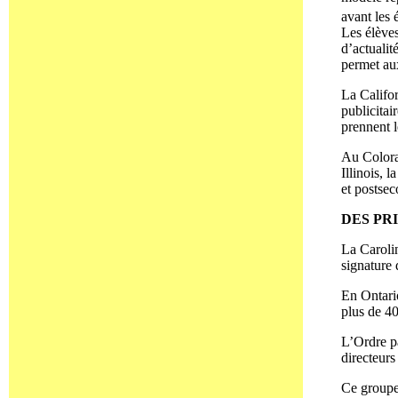
avant les
Les élèves
d’actuali
permet aux
La Califo
publicitai
prennent l
Au Colorad
Illinois, 
et postsec
DES PR
La Caroli
signature 
En Ontario
plus de 4
L’Ordre pa
directeurs
Ce groupe 