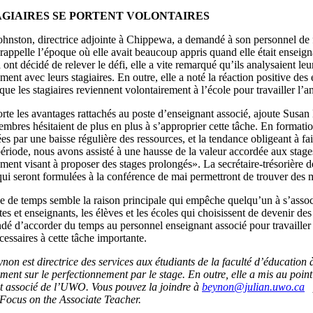
AGIAIRES SE PORTENT VOLONTAIRES
ohnston, directrice adjointe à Chippewa, a demandé à son personnel de f
 rappelle l’époque où elle avait beaucoup appris quand elle était enseig
nt décidé de relever le défi, elle a vite remarqué qu’ils analysaient leur 
ment avec leurs stagiaires. En outre, elle a noté la réaction positive des 
ue les stagiaires reviennent volontairement à l’école pour travailler l’
te les avantages rattachés au poste d’enseignant associé, ajoute Susan
mbres hésitaient de plus en plus à s’approprier cette tâche. En formati
ées par une baisse régulière des ressources, et la tendance obligeant à 
riode, nous avons assisté à une hausse de la valeur accordée aux stage
ement visant à proposer des stages prolongés». La secrétaire-trésorièr
i seront formulées à la conférence de mai permettront de trouver des m
de temps semble la raison principale qui empêche quelqu’un à s’associe
es et enseignants, les élèves et les écoles qui choisissent de devenir des
 d’accorder du temps au personnel enseignant associé pour travailler av
cessaires à cette tâche importante.
on est directrice des services aux étudiants de la faculté d’éducation 
ment sur le perfectionnement par le stage. En outre, elle a mis au poi
t associé de l’UWO. Vous pouvez la joindre à
beynon@julian.uwo.ca
p
– Focus on the Associate Teacher.