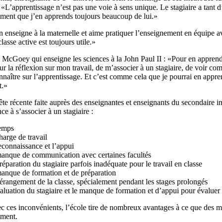
. «L’apprentissage n’est pas une voie à sens unique. Le stagiaire a tant d
ement que j’en apprends toujours beaucoup de lui.»
enseigne à la maternelle et aime pratiquer l’enseignement en équipe av
lasse active est toujours utile.»
 McGoey qui enseigne les sciences à la John Paul II : «Pour en apprend
ur la réflexion sur mon travail, de m’associer à un stagiaire, de voir c
onnaître sur l’apprentissage. Et c’est comme cela que je pourrai en ap
t.»
e récente faite auprès des enseignantes et enseignants du secondaire i
ce à s’associer à un stagiaire :
temps
harge de travail
reconnaissance et l’appui
manque de communication avec certaines facultés
réparation du stagiaire parfois inadéquate pour le travail en classe
manque de formation et de préparation
dérangement de la classe, spécialement pendant les stages prolongés
valuation du stagiaire et le manque de formation et d’appui pour évaluer 
 ces inconvénients, l’école tire de nombreux avantages à ce que des me
ement.