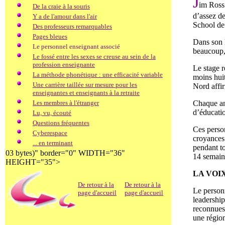
J
im Ross 
De la craie à la souris
d’assez de
Y a de l'amour dans l'air
School d
Des professeurs remarquables
Pages bleues
Dans son 
Le personnel enseignant associé
beaucoup, 
Le fossé entre les sexes se creuse au sein de la
profession enseignante
Le stage r
La méthode phonétique : une efficacité variable
moins huit
Une carrière taillée sur mesure pour les
Nord affir
enseignantes et enseignants à la retraite
Les membres à l'étranger
Chaque ann
d’éducatio
Lu, vu, écouté
Questions fréquentes
Ces person
Cyberespace
croyances 
... en terminant
pendant to
03 bytes)" border="0" WIDTH="36"
14 semaine
HEIGHT="35">
LA VOI
De retour à la
De retour à la
Le personn
page d'accueil
page d'accueil
leadership
reconnues.
une régio