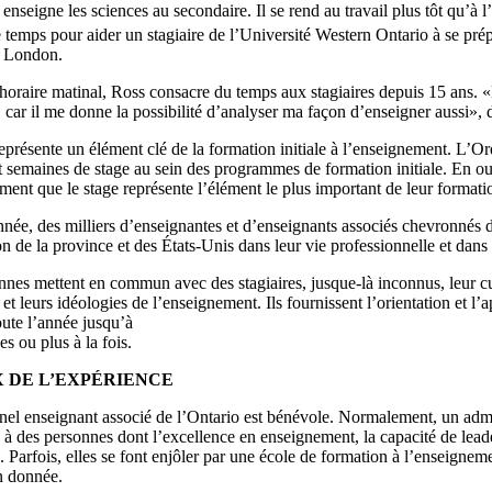
enseigne les sciences au secondaire. Il se rend au travail plus tôt qu’à l
 temps pour aider un stagiaire de l’Université Western Ontario à se pré
e London.
horaire matinal, Ross consacre du temps aux stagiaires depuis 15 ans. 
car il me donne la possibilité d’analyser ma façon d’enseigner aussi», di
eprésente un élément clé de la formation initiale à l’enseignement. L’O
 semaines de stage au sein des programmes de formation initiale. En ou
ment que le stage représente l’élément le plus important de leur format
ée, des milliers d’enseignantes et d’enseignants associés chevronnés de
n de la province et des États-Unis dans leur vie professionnelle et dans 
nes mettent en commun avec des stagiaires, jusque-là inconnus, leur curr
et leurs idéologies de l’enseignement. Ils fournissent l’orientation et l
ute l’année jusqu’à
s ou plus à la fois.
X DE L’EXPÉRIENCE
el enseignant associé de l’Ontario est bénévole. Normalement, un admini
 à des personnes dont l’excellence en enseignement, la capacité de lead
 Parfois, elles se font enjôler par une école de formation à l’enseigneme
n donnée.