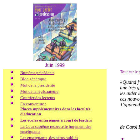
Juin 1999
Tout sur le
Numéros précédents
Bloc générique
«Quand j’a
Mot de la présidente
une très g
Mot de la registrateure
les aider 
Courrier des lecteurs
ces nouvea
En couverture :
J’apprends
Places supplémentaires dans les facultés
d'éducation
Les écoles ontariennes à court de leaders
La Cour suprême respecte le jugement des
de Carol
enseignants
Les enseignants, des héros oubliés