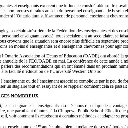
nantes et enseignants exercent une influence considérable sur le trava
 les nombreuses retraites au sein du personnel enseignant et le besoin 
nder si l’Ontario aura suffisamment de personnel enseignant chevronné 
ley, secrétaire-trésorière de la Fédération des enseignantes et des en
 personnel enseignant associé, tout spécialement au secondaire, se faisa
ous croyons que la situation sera encore plus difficile en septembre pro
moins en moins d’enseignantes et d’enseignants chevronnés pour agir co
 l’Ontario Association of Deans of Education (OADE) ont abordé la que
e annuelle de la FEO/OADE en mai. La conférence de cette année a mis 
parlera des recommandations qui en ont émané dans un prochain numéro
 à la faculté d’éducation de l’Université Western Ontario.
 l’enseignante ou de l’enseignant associé se complique par le peu de form
ser un stagiaire tout en essayant de se rappeler comment cela se passait q
AGES NOMBREUX
 les enseignantes et enseignants associés nous disent que les avantage
ire, une parmi tant d’autres, à la Chippewa Public School. Elle dit que p
 œil, voir comment ils réagissent à certaines méthodes et adapter sa pr
re
ma, enseignante de 1
année, aime bien le mélange de ses méthodes fami