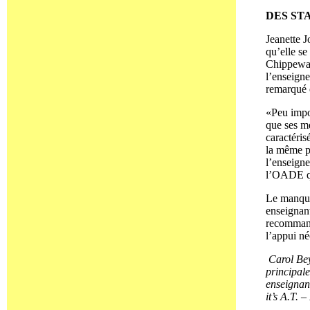
DES ST
Jeanette J
qu’elle se
Chippewa o
l’enseigne
remarqué q
«Peu impor
que ses me
caractéris
la même pé
l’enseign
l’OADE qu
Le manque 
enseignant
recommandé
l’appui né
Carol Beyn
principale
enseignan
it’s A.T. 