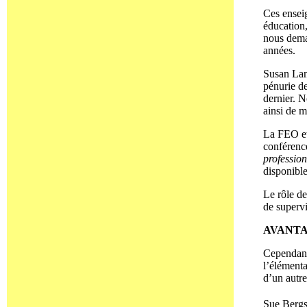
Ces enseig
éducation,
nous dema
années.
Susan Lang
pénurie de
dernier. N
ainsi de 
La FEO et
conférenc
profession
disponible
Le rôle de
de supervi
AVANT
Cependant,
l’élémenta
d’un autre
Sue Bergs