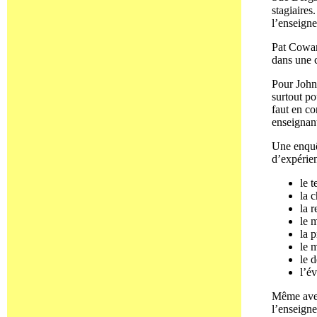
stagiaires
l’enseign
Pat Cowan 
dans une c
Pour John
surtout po
faut en c
enseignan
Une enquêt
d’expérien
le 
la c
la 
le 
la p
le 
le 
l’é
Même avec
l’enseign