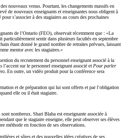
il des nouveaux venus. Pourtant, les changements massifs en
élevé de nouveaux enseignants et enseignantes nous obligent à
pour s’associer à des stagiaires au cours des prochaines
seignants de l’Ontario (FEO), observait récemment que : «La
it particulièrement sentir dans plusieurs facultés en septembre
chain étant donné le grand nombre de retraites prévues, laissant
mme mentor avec les stagiaires.»
stion du recrutement du personnel enseignant associé à la
l’accent sur le personnel enseignant associé et
Pour parler
. En outre, un vidéo produit pour la conférence sera
ation et de préparation qui lui sont offerts et par l’obligation
uand elle ou il était stagiaire.
s sont nombreux. Shari Blaha est enseignante associée à
endant que le stagiaire enseigne, elle peut observer ses élèves
opre méthode en fonction de ses observations.
lières et sûres et des nouvelles idées créatives de ses