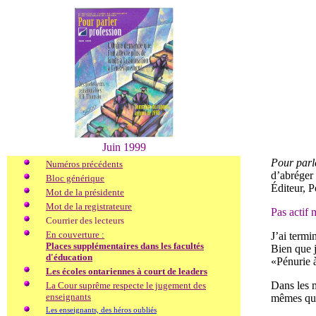
Juin 1999
Pour parl
Numéros précédents
d’abréger 
Bloc générique
Éditeur, 
Mot de la présidente
Mot de la registrateure
Pas actif 
Courrier des lecteurs
En couverture :
J’ai termi
Places supplémentaires dans les facultés
Bien que j
d'éducation
«Pénurie 
Les écoles ontariennes à court de leaders
Dans les m
La Cour suprême respecte le jugement des
enseignants
mêmes qual
Les enseignants, des héros oubliés