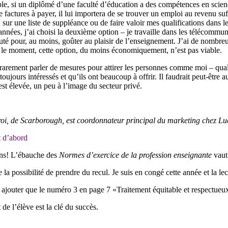
e, si un diplômé d’une faculté d’éducation a des compétences en scienc
e factures à payer, il lui importera de se trouver un emploi au revenu suf
 sur une liste de suppléance ou de faire valoir mes qualifications dans l
années, j’ai choisi la deuxième option – je travaille dans les télécommun
 pour, au moins, goûter au plaisir de l’enseignement. J’ai de nombreus
r le moment, cette option, du moins économiquement, n’est pas viable.
rarement parler de mesures pour attirer les personnes comme moi – quali
toujours intéressés et qu’ils ont beaucoup à offrir. Il faudrait peut-être 
t élevée, un peu à l’image du secteur privé.
roi, de Scarborough, est coordonnateur principal du marketing chez Lu
t d’abord
ions! L’ébauche des
Normes d’exercice de la profession enseignante
vaut 
 la possibilité de prendre du recul. Je suis en congé cette année et la l
 ajouter que le numéro 3 en page 7 «Traitement équitable et respectueu
 de l’élève est la clé du succès.