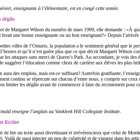
oret, enseignante à l’élémentaire, est en congé cette année.
s dégâts
ot de Margaret Wilson du numéro de mars 1999, elle demande : «À quan
l ferait une bonne enseignante ou un bon enseignant?» Depuis l’arrivée
etites villes de l’Ontario, la population a le sentiment général que le pe
d’heures et qu’il n’est guère plus que ce que décrit Margaret Wilson c
ar les attaques sans merci de Queen’s Park. Au secondaire, je vois des 
 suggérer l’éducation comme choix de carrière aux élèves les plus brill
en aura des emplois, mais est-ce suffisant? Autrefois gratifiante, l’ense
nt continu se répercute sur chacun d’entre nous, y compris sur ceux qu
s limiter les dégâts avant de commencer à faire du recrutement pour ce 
ald enseigne l’anglais au Vankleek Hill Collegiate Institute.
nt Richler
ir de lire un texte aussi divertissant et irrévérencieux que celui de Mo
. Voilà de quoi injecter un peu de créativité et de vigueur dans les articl