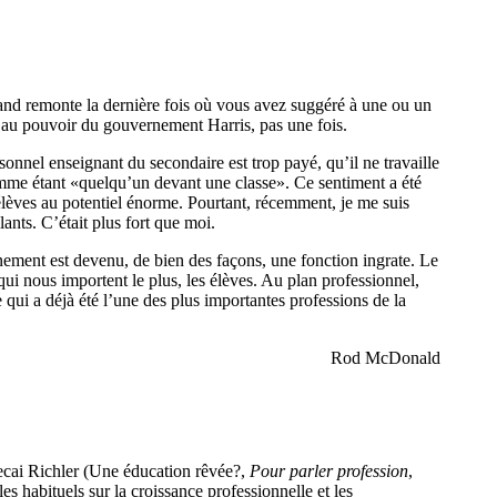
d remonte la dernière fois où vous avez suggéré à une ou un
 au pouvoir du gouvernement Harris, pas une fois.
rsonnel enseignant du secondaire est trop payé, qu’il ne travaille
omme étant «quelqu’un devant une classe». Ce sentiment a été
élèves au potentiel énorme. Pourtant, récemment, je me suis
ants. C’était plus fort que moi.
ignement est devenu, de bien des façons, une fonction ingrate. Le
i nous importent le plus, les élèves. Au plan professionnel,
qui a déjà été l’une des plus importantes professions de la
Rod McDonald
rdecai Richler (Une éducation rêvée?,
Pour parler profession
,
es habituels sur la croissance professionnelle et les