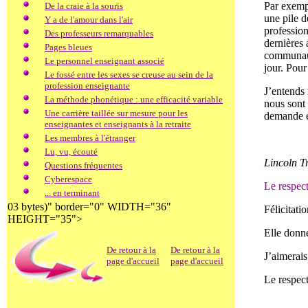
Par exempl
De la craie à la souris
une pile d
Y a de l'amour dans l'air
profession
Des professeurs remarquables
dernières 
Pages bleues
communauté
Le personnel enseignant associé
jour. Pou
Le fossé entre les sexes se creuse au sein de la
profession enseignante
J’entends 
La méthode phonétique : une efficacité variable
nous sont 
Une carrière taillée sur mesure pour les
demande es
enseignantes et enseignants à la retraite
Les membres à l'étranger
Lu, vu, écouté
Lincoln T
Questions fréquentes
Cyberespace
Le respec
... en terminant
03 bytes)" border="0" WIDTH="36"
Félicitat
HEIGHT="35">
Elle donne
De retour à la
De retour à la
J’aimerais
page d'accueil
page d'accueil
Le respect