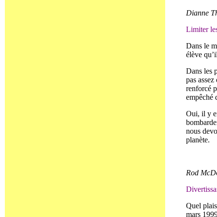
Dianne Thé
Limiter le
Dans le m
élève qu’i
Dans les p
pas assez 
renforcé p
empêché de
Oui, il y 
bombardeme
nous devon
planète.
Rod McDon
Divertissa
Quel plais
mars 1999)