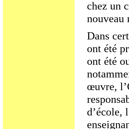
chez un c
nouveau m
Dans cer
ont été p
ont été o
notammen
œuvre, l’
responsab
d’école, 
enseignan