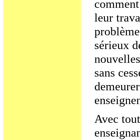
comment i
leur trav
problèmes
sérieux d
nouvelles
sans cess
demeurer 
enseignen
Avec tout
enseignan