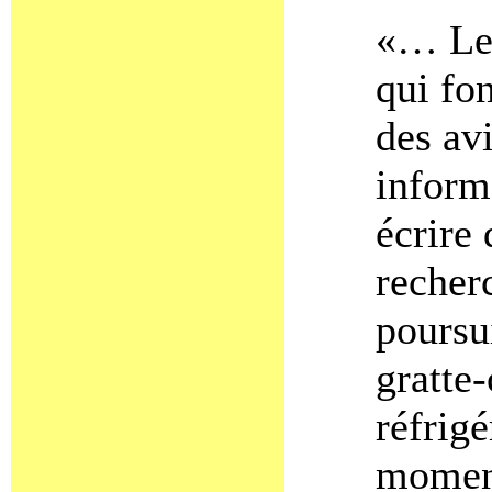
«… Les
qui fon
des av
inform
écrire 
recher
poursu
gratte-
réfrig
moment