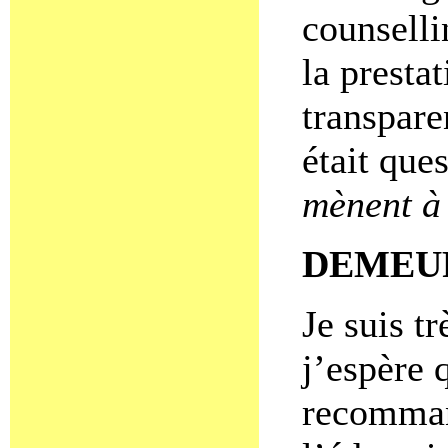
counselli
la presta
transpare
était que
mènent à 
DEMEU
Je suis tr
j’espère 
recomman