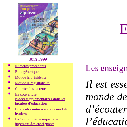
E
Juin 1999
Les enseign
Numéros précédents
Bloc générique
Mot de la présidente
Il est es
Mot de la registrateure
Courrier des lecteurs
monde de 
En couverture :
Places supplémentaires dans les
facultés d'éducation
d’écouter
Les écoles ontariennes à court de
leaders
l’éducatio
La Cour suprême respecte le
jugement des enseignants