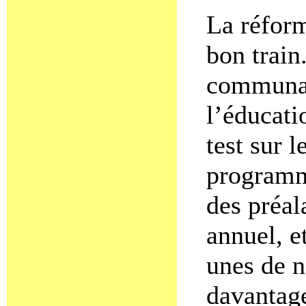
La réform
bon train
communau
l’éducati
test sur 
programm
des préal
annuel, e
unes de n
davantage