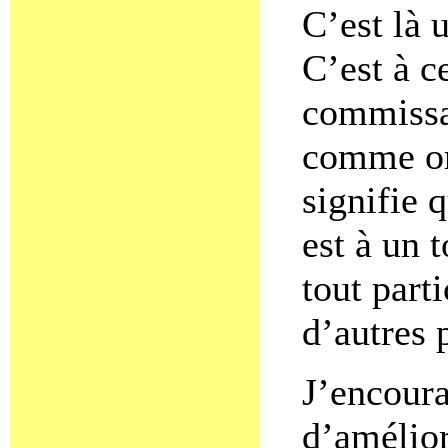
C’est là 
C’est à c
commissai
comme or
signifie 
est à un t
tout part
d’autres 
J’encoura
d’amélior