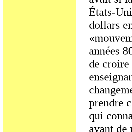
États-Uni
dollars e
«mouveme
années 80
de croire
enseignan
changemen
prendre c
qui conna
avant de 