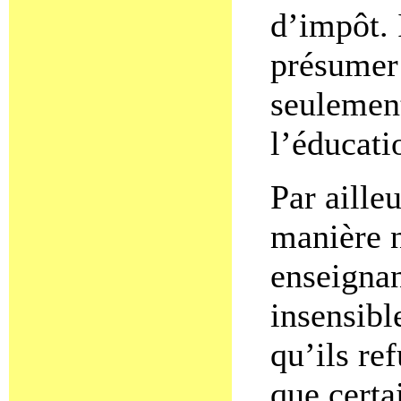
d’impôt. 
présumer
seulement
l’éducati
Par ailleu
manière 
enseignan
insensibl
qu’ils re
que certai