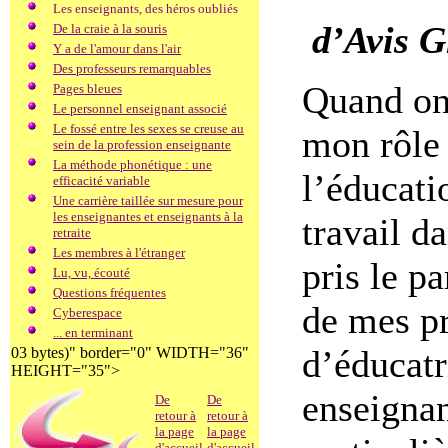
Les enseignants, des héros oubliés
d’Avis G
De la craie à la souris
Y a de l'amour dans l'air
Des professeurs remarquables
Quand on
Pages bleues
Le personnel enseignant associé
Le fossé entre les sexes se creuse au
mon rôle
sein de la profession enseignante
La méthode phonétique : une
l’éducati
efficacité variable
Une carrière taillée sur mesure pour
les enseignantes et enseignants à la
travail d
retraite
Les membres à l'étranger
pris le p
Lu, vu, écouté
Questions fréquentes
de mes pr
Cyberespace
... en terminant
d’éducatr
03 bytes)" border="0" WIDTH="36"
HEIGHT="35">
enseignan
De
De
retour à
retour à
la page
la page
d'accueil
d'accueil