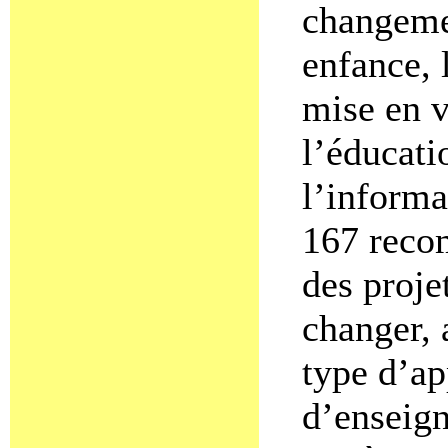
changemen
enfance, 
mise en v
l’éducat
l’inform
167 reco
des proje
changer, a
type d’ap
d’enseig