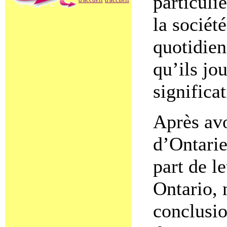
particuli
la sociét
quotidien
qu’ils jo
significa
Après avo
d’Ontarie
part de l
Ontario, 
conclusio