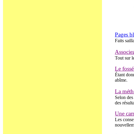
Pages b
Faits sail
Associez
Tout sur l
Le fossé
Étant donn
abîme.
La métho
Selon des
des résult
Une carr
Les consei
nouvelleme