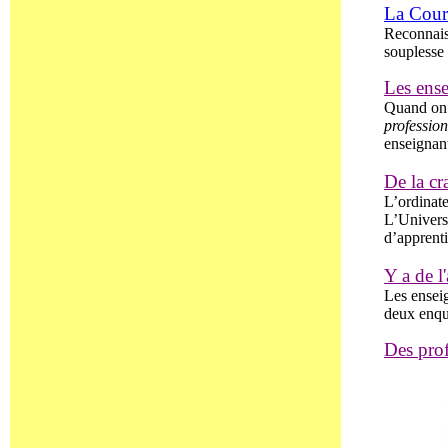
La Cour 
Reconnais
souplesse 
Les ense
Quand on 
profession
enseignan
De la cra
L’ordinate
L’Univers
d’apprenti
Y a de l
Les enseig
deux enqu
Des pro