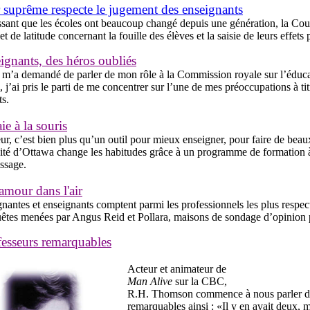
suprême respecte le jugement des enseignants
sant que les écoles ont beaucoup changé depuis une génération, la Cou
et de latitude concernant la fouille des élèves et la saisie de leurs effets
ignants, des héros oubliés
m’a demandé de parler de mon rôle à la Commission royale sur l’éducati
, j’ai pris le parti de me concentrer sur l’une de mes préoccupations à ti
ts.
ie à la souris
ur, c’est bien plus qu’un outil pour mieux enseigner, pour faire de beaux
ité d’Ottawa change les habitudes grâce à un programme de formation à 
ssage.
'amour dans l'air
nantes et enseignants comptent parmi les professionnels les plus respect
êtes menées par Angus Reid et Pollara, maisons de sondage d’opinion p
fesseurs remarquables
Acteur et animateur de
Man Alive
sur la CBC,
R.H. Thomson commence à nous parler de
remarquables ainsi : «Il y en avait deux, 