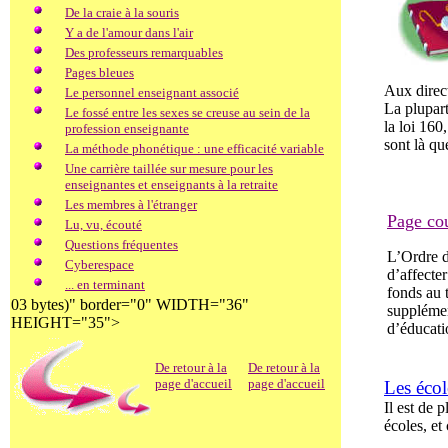
De la craie à la souris
Y a de l'amour dans l'air
Des professeurs remarquables
Pages bleues
Aux direc
Le personnel enseignant associé
La plupart
Le fossé entre les sexes se creuse au sein de la
la loi 160
profession enseignante
sont là q
La méthode phonétique : une efficacité variable
Une carrière taillée sur mesure pour les
enseignantes et enseignants à la retraite
Les membres à l'étranger
Page co
Lu, vu, écouté
Questions fréquentes
L’Ordre 
Cyberespace
d’affecte
... en terminant
fonds au t
03 bytes)" border="0" WIDTH="36"
supplémen
HEIGHT="35">
d’éducati
De retour à la
De retour à la
page d'accueil
page d'accueil
Les écol
Il est de 
écoles, et