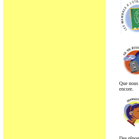
Que nous p
encore.
Des répon