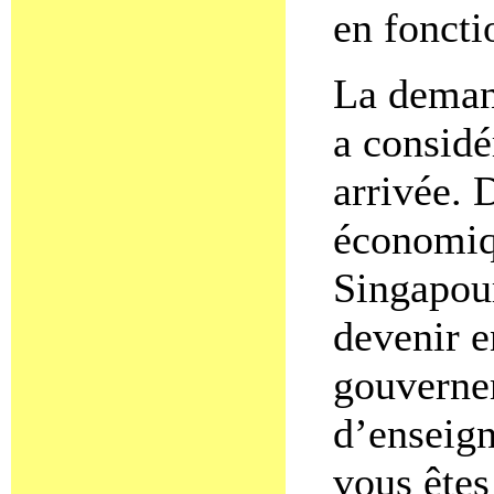
en foncti
La demand
a consid
arrivée. 
économiq
Singapour
devenir e
gouverne
d’enseign
vous êtes