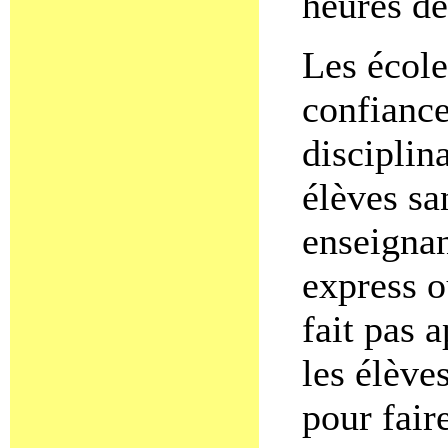
heures de
Les école
confiance
disciplina
élèves sa
enseigna
express o
fait pas 
les élève
pour fair