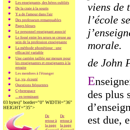
Les enseignants, des héros oubliés
viens de
De la craie à la souris
Y a de l'amour dans l'air
l’école 
Des professeurs remarquables
Pages bleues
j’enseigne
Le personnel enseignant associé
Le fossé entre les sexes se creuse au
morale.
sein de la profession enseignante
La méthode phonétique : une
efficacité variable
Une carrière taillée sur mesure pour
de John 
les enseignantes et enseignants à la
retraite
Les membres à l'étranger
E
nseigne
Lu, vu, écouté
Questions fréquentes
des plus 
Cyberespace
... en terminant
03 bytes)" border="0" WIDTH="36"
d’enseign
HEIGHT="35">
De
De
est due, 
retour à
retour à
la page
la page
d'accueil
d'accueil