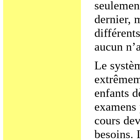
seulement
dernier, 
différent
aucun n’a
Le systèm
extrêmeme
enfants d
examens p
cours dev
besoins. 