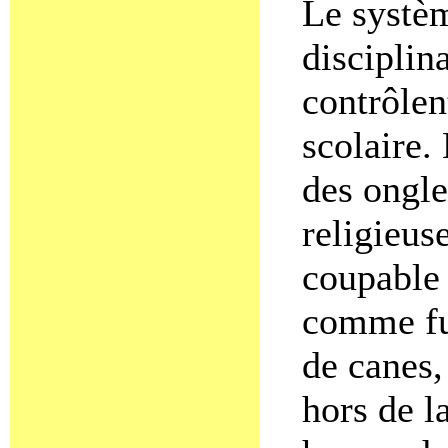
Le systèm
disciplina
contrôlen
scolaire.
des ongle
religieus
coupable 
comme fu
de canes,
hors de l