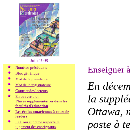
Juin 1999
Enseigner à
Numéros précédents
Bloc générique
Mot de la présidente
En décemb
Mot de la registrateure
Courrier des lecteurs
la supplé
En couverture :
Places supplémentaires dans les
facultés d'éducation
Ottawa, m
Les écoles ontariennes à court de
leaders
poste à t
La Cour suprême respecte le
jugement des enseignants