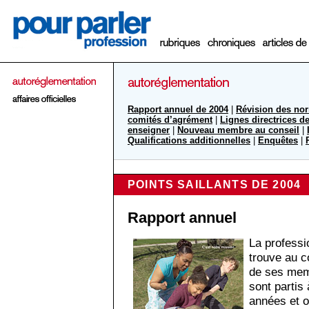
Rapport annuel de 2004
|
Révision des no
comités d’agrément
|
Lignes directrices d
enseigner
|
Nouveau membre au conseil
|
Qualifications additionnelles
|
Enquêtes
|
POINTS SAILLANTS DE 2004
Rapport annuel
La professi
trouve au 
de ses mem
sont partis 
années et o