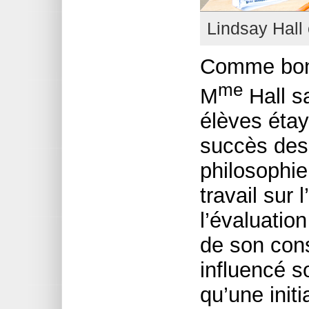
Lindsay Hall 
Comme bon
me
M
Hall sa
élèves étaye
succès des
philosophi
travail sur 
l’évaluatio
de son cons
influencé 
qu’une initi