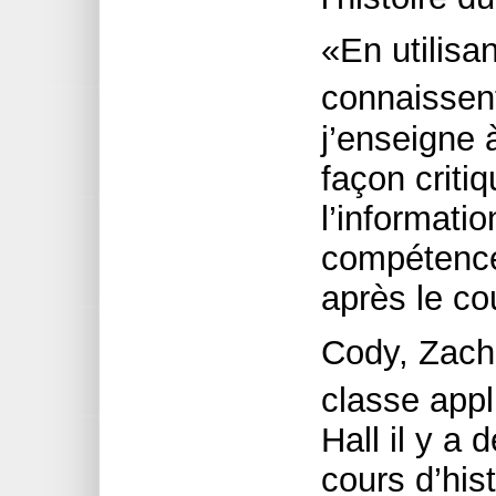
«En utilisa
connaissent
j’enseigne
façon criti
l’informatio
compétences
après le cou
Cody, Zach 
classe app
Hall il y a 
cours d’hist