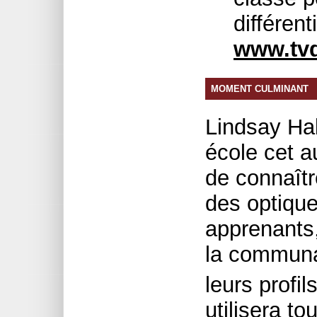
différent
www.tv
MOMENT CULMINANT
Lindsay Ha
école cet a
de connaît
des optique
apprenants
la communa
leurs profi
utilisera t