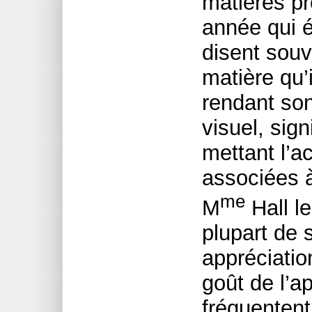
matières pr
année qui é
disent souve
matière qu’
rendant so
visuel, sign
mettant l’a
associées à 
me
M
Hall le
plupart de
appréciatio
goût de l’a
fréquentent