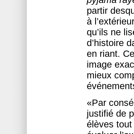
partir desq
à l’extérieu
qu’ils ne l
d’histoire d
en riant. C
image exact
mieux comp
événements
«Par consé
justifié de
élèves tou