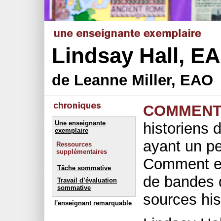
Lindsay Hall, E
de Leanne Miller, EAO
COMMENT
Une enseignante
historiens 
exemplaire
ayant un p
Ressources
supplémentaires
Comment e
Tâche sommative
de bandes 
Travail d’évaluation
sommative
sources his
l'enseignant remarquable