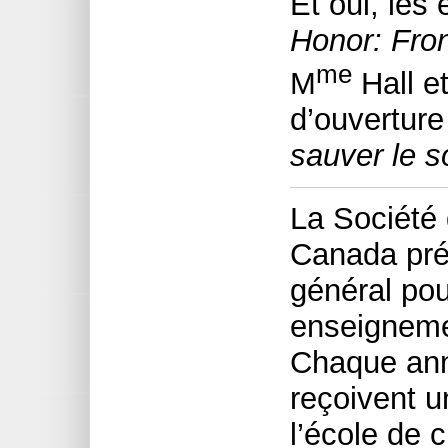
Et oui, les
Honor: Fron
me
M
Hall et
d’ouvertur
sauver le s
La Société 
Canada pré
général pou
enseignemen
Chaque ann
reçoivent u
l’école de 