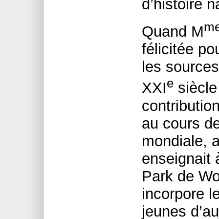
d’histoire 
m
Quand M
félicitée p
les sources
e
XXI
siècle 
contributi
au cours d
mondiale, a
enseignait 
Park de Woo
incorpore l
jeunes d’auj