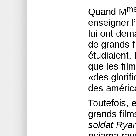
m
Quand M
enseigner l
lui ont dem
de grands fi
étudiaient. 
que les fil
«des glorif
des améric
Toutefois, 
grands fi
soldat Rya
pyjama ray