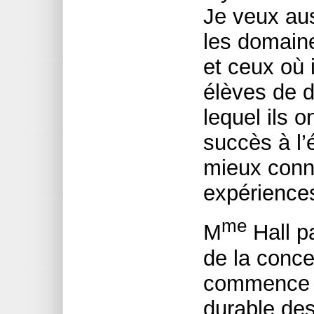
Je veux aus
les domaines
et ceux où 
élèves de 
lequel ils o
succès à l’
mieux conna
expérience
me
M
Hall pa
de la conce
commence 
durable de