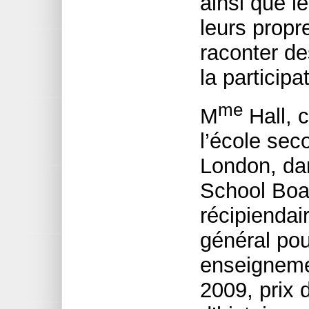
ainsi que l
leurs prop
raconter de
la particip
me
M
Hall, c
l’école sec
London, dan
School Boar
récipiendai
général pou
enseignemen
2009, prix 