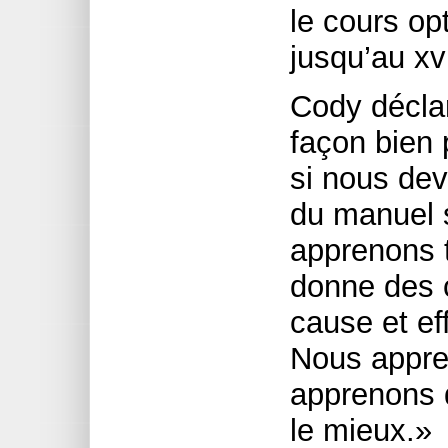
le cours op
jusqu’au xv
Cody déclar
façon bien 
si nous de
du manuel s
apprenons t
donne des c
cause et ef
Nous appre
apprenons d
le mieux.»