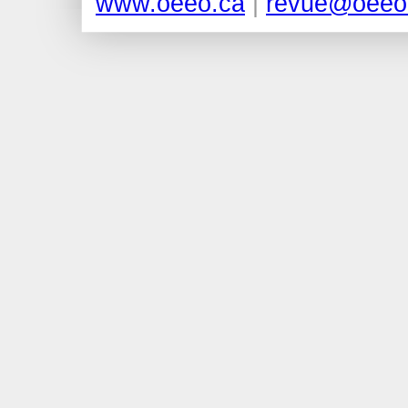
www.oeeo.ca
|
revue@oeeo