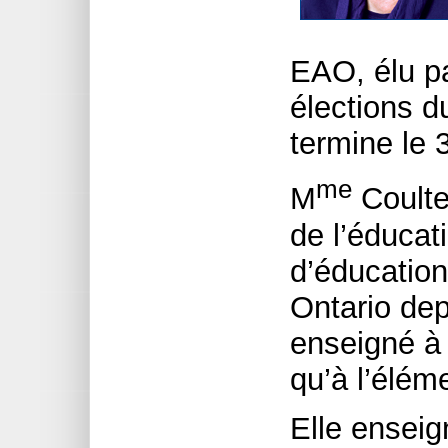
EAO, élu p
élections d
termine le 
me
M
Coulter
de l’éducat
d’éducation
Ontario dep
enseigné à 
qu’à l’élém
Elle enseig