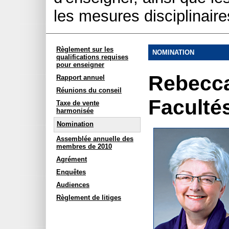
les mesures disciplinair
Règlement sur les
NOMINATION
qualifications requises
pour enseigner
Rebecca
Rapport annuel
Réunions du conseil
Faculté
Taxe de vente
harmonisée
Nomination
Assemblée annuelle des
membres de 2010
Agrément
Enquêtes
Audiences
Règlement de litiges