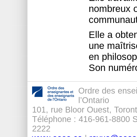
nombreux o
communauté 
Elle a obte
une maîtris
en philosoph
Son numéro
Ordre des ense
l’Ontario
101, rue Bloor Ouest, Tor
Téléphone : 416-961-8800 Sa
2222