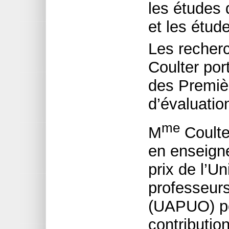
les études 
et les étud
Les recher
Coulter por
des Premiè
d’évaluatio
me
M
Coulter
en enseign
prix de l’U
professeurs
(UAPUO) po
contributio