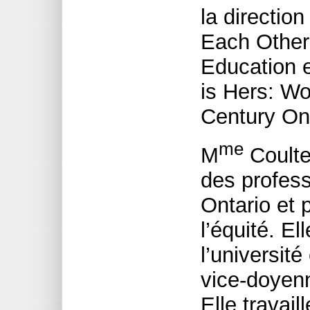
la directio
Each Other 
Education e
is Hers: W
Century Ont
me
M
Coulte
des profess
Ontario et 
l’équité. E
l’université
vice-doyenn
Elle travai