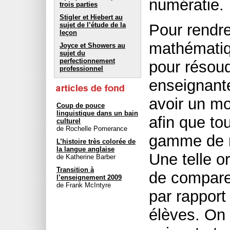
numératie.
trois parties
Stigler et Hiebert au
sujet de l’étude de la
Pour rendre
leçon
mathématiqu
Joyce et Showers au
sujet du
perfectionnement
pour résoud
professionnel
enseignant
avoir un mo
Coup de pouce
linguistique dans un bain
afin que to
culturel
de Rochelle Pomerance
gamme de r
L’histoire très colorée de
la langue anglaise
Une telle o
de Katherine Barber
Transition à
de compare
l’enseignement 2009
de Frank McIntyre
par rapport
élèves. On 