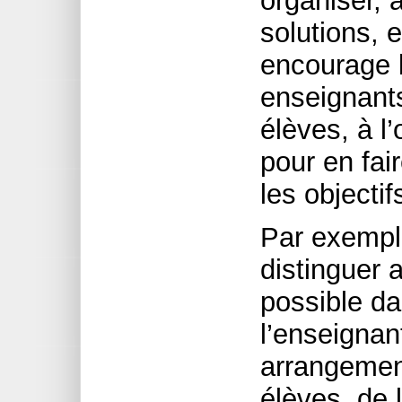
organiser, 
solutions, 
encourage 
enseignants
élèves, à l’
pour en fair
les objectif
Par exemple,
distinguer 
possible da
l’enseignan
arrangemen
élèves, de 