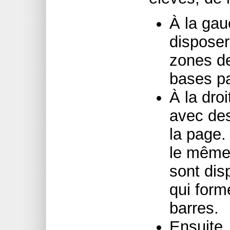
À la gau
dispose
zones de
bases pa
À la dro
avec des
la page.
le même
sont dis
qui for
barres.
Ensuite, 