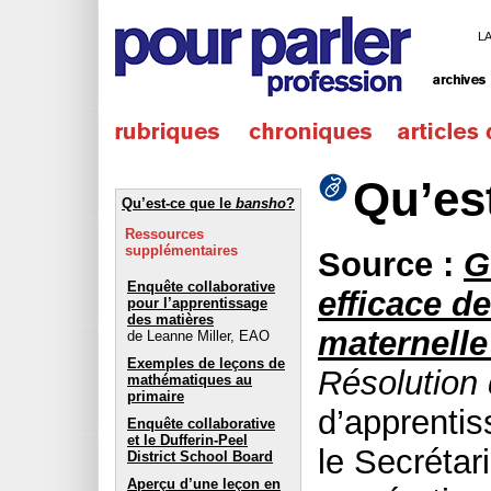
L
Qu’es
Qu’est-ce que le
bansho
?
Ressources
supplémentaires
Source :
G
Enquête collaborative
efficace d
pour l’apprentissage
des matières
maternelle
de Leanne Miller, EAO
Exemples de leçons de
Résolution
mathématiques au
primaire
d’apprentis
Enquête collaborative
et le Dufferin-Peel
le Secrétaria
District School Board
Aperçu d’une leçon en