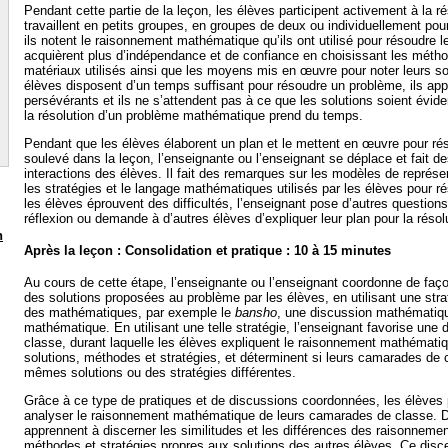
Pendant cette partie de la leçon, les élèves participent activement à la ré
travaillent en petits groupes, en groupes de deux ou individuellement pou
ils notent le raisonnement mathématique qu’ils ont utilisé pour résoudre 
acquièrent plus d’indépendance et de confiance en choisissant les métho
matériaux utilisés ainsi que les moyens mis en œuvre pour noter leurs so
élèves disposent d’un temps suffisant pour résoudre un problème, ils app
persévérants et ils ne s’attendent pas à ce que les solutions soient évid
la résolution d’un problème mathématique prend du temps.
Pendant que les élèves élaborent un plan et le mettent en œuvre pour ré
soulevé dans la leçon, l’enseignante ou l’enseignant se déplace et fait d
interactions des élèves. Il fait des remarques sur les modèles de représe
les stratégies et le langage mathématiques utilisés par les élèves pour r
les élèves éprouvent des difficultés, l’enseignant pose d’autres questions
réflexion ou demande à d’autres élèves d’expliquer leur plan pour la réso
n
Après la leçon : Consolidation et pratique : 10 à 15 minutes
Au cours de cette étape, l’enseignante ou l’enseignant coordonne de faço
des solutions proposées au problème par les élèves, en utilisant une str
des mathématiques, par exemple le
bansho
, une discussion mathématiqu
mathématique. En utilisant une telle stratégie, l’enseignant favorise une 
classe, durant laquelle les élèves expliquent le raisonnement mathématiqu
solutions, méthodes et stratégies, et déterminent si leurs camarades de c
mêmes solutions ou des stratégies différentes.
Grâce à ce type de pratiques et de discussions coordonnées, les élèves 
analyser le raisonnement mathématique de leurs camarades de classe. D
apprennent à discerner les similitudes et les différences des raisonnem
méthodes et stratégies propres aux solutions des autres élèves. Ce dis