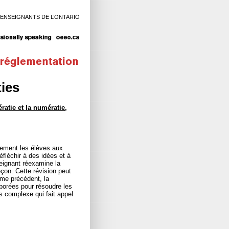
 ENSEIGNANTS DE L’ONTARIO
ties
ératie et la numératie,
ivement les élèves aux
éfléchir à des idées et à
seignant réexamine la
eçon. Cette révision peut
ème précédent, la
borées pour résoudre les
s complexe qui fait appel