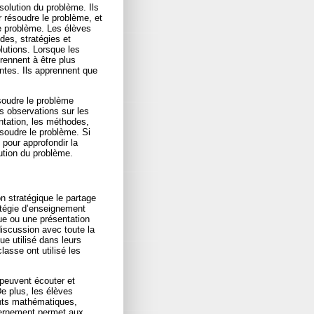
solution du problème. Ils
r résoudre le problème, et
le problème. Les élèves
des, stratégies et
lutions. Lorsque les
rennent à être plus
entes. Ils apprennent que
soudre le problème
es observations sur les
ntation, les méthodes,
ésoudre le problème. Si
 pour approfondir la
lution du problème.
n stratégique le partage
atégie d’enseignement
e ou une présentation
discussion avec toute la
e utilisé dans leurs
lasse ont utilisé les
peuvent écouter et
e plus, les élèves
ents mathématiques,
cernement permet aux