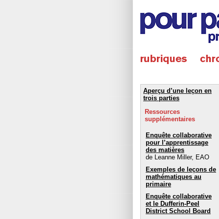
Aperçu d’une leçon en
trois parties
Ressources
supplémentaires
Enquête collaborative
pour l’apprentissage
des matières
de Leanne Miller, EAO
Exemples de leçons de
mathématiques au
primaire
Enquête collaborative
et le Dufferin-Peel
District School Board