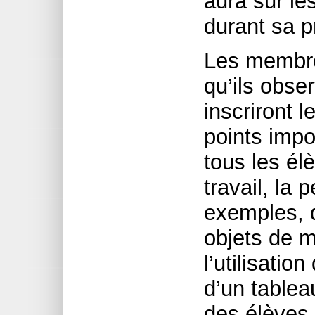
aura sur le
durant sa p
Les membres
qu’ils obse
inscriront 
points impo
tous les él
travail, la 
exemples, 
objets de m
l’utilisatio
d’un table
des élèves e