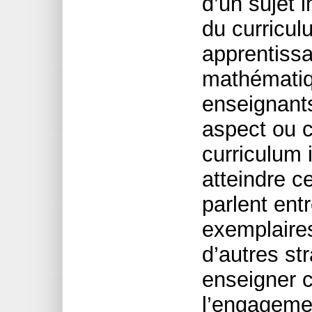
d’un sujet i
du curricul
apprentiss
mathématiq
enseignants
aspect ou c
curriculum 
atteindre ce
parlent ent
exemplaires
d’autres str
enseigner c
l’engagemen