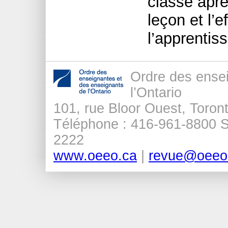
classe aprè
leçon et l’e
l’apprentis
Ordre des ense
l’Ontario
101, rue Bloor Ouest, Tor
Téléphone : 416-961-8800 Sa
2222
www.oeeo.ca
|
revue@oeeo