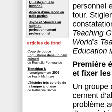
Qu’est-ce que le
personnel e
bansho
?
Aperçu d’une leçon en
tour. Stigle
trois parties
constatati
Joyce et Showers au
sujet du
perfectionnement
Teaching G
professionnel
World’s Tea
Education 
Coup de pouce
linguistique dans un bain
culturel
Première é
de Rochelle Pomerance
Transition à
et fixer les
l’enseignement 2009
de Frank McIntyre
L’histoire très colorée de
Un groupe 
la langue anglaise
de Katherine Barber
cernent d’a
problème au