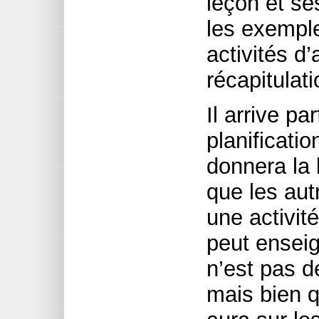
leçon et s
les exemple
activités d’
récapitulati
Il arrive pa
planificati
donnera la 
que les aut
une activi
peut enseig
n’est pas d
mais bien q