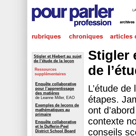
L
Stigler 
Stigler et Hiebert au sujet
de l’étude de la leçon
de l’ét
Ressources
supplémentaires
Enquête collaborative
L’étude de 
pour l’apprentissage
des matières
étapes. Jam
de Leanne Miller, EAO
Exemples de leçons de
ont d’abord
mathématiques au
primaire
contexte no
Enquête collaborative
et le Dufferin-Peel
conseils sco
District School Board