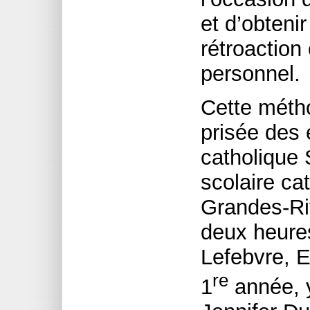
et d’obteni
rétroaction
personnel.
Cette métho
prisée des 
catholique 
scolaire cat
Grandes-Riv
deux heure
Lefebvre, 
re
1
année, y