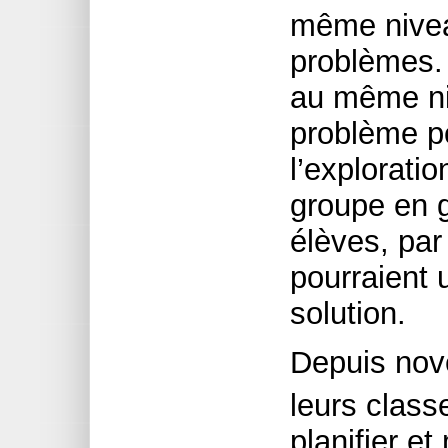
même nivea
problèmes.
au même niv
problème po
l’explorati
groupe en 
élèves, par
pourraient u
solution.
Depuis nove
leurs class
planifier e