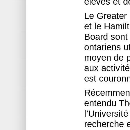
élèves et d
Le Greater 
et le Hamil
Board sont 
ontariens u
moyen de p
aux activité
est couron
Récemment
entendu Th
l’Universit
recherche et