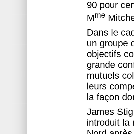
90 pour cen
me
M
Mitchel
Dans le cad
un groupe 
objectifs 
grande conf
mutuels col
leurs comp
la façon do
James Stigl
introduit l
Nord après 