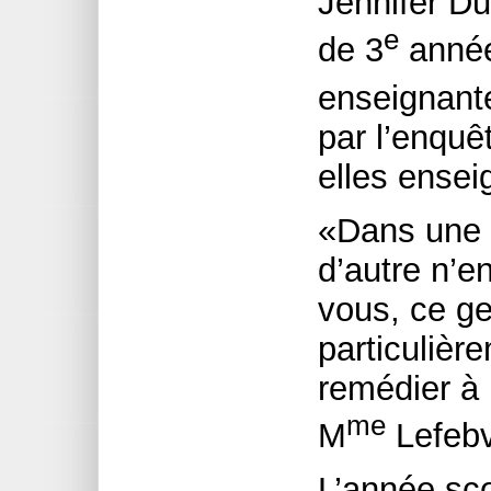
Jennifer D
e
de 3
année
enseignant
par l’enquê
elles ense
«Dans une 
d’autre n’
vous, ce ge
particulière
remédier à 
me
M
Lefebv
L’année sco