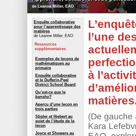
de Leanne Miller, EAO
L’enquêt
Enquête collaborative
pour l’apprentissage des
matières
l’une de
de Leanne Miller, EAO
Ressources
actuelle
supplémentaires
perfecti
Exemples de leçons de
mathématiques au
primaire
à l’activ
Enquête collaborative
et le Dufferin-Peel
d’amélio
District School Board
Qu’est-ce que le
bansho
?
matières
Aperçu d’une leçon en
trois parties
(De gauche 
Stigler et Hiebert au
sujet de l’étude de la
Kara Lefebv
leçon
Joyce et Showers au
EAO, explore