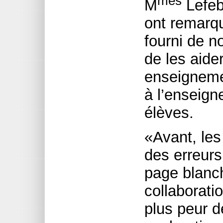
mes
M
Lefeb
ont remarqu
fourni de n
de les aide
enseigneme
à l’enseign
élèves.
«Avant, les
des erreurs
page blanch
collaboratio
plus peur d