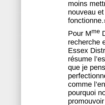
moins ­mett
nouveau et
fonctionne.
me
Pour M
D
recherche e
Essex Distr
résume l’es
que je pens
perfectionn
comme l’enq
pourquoi no
promouvoir 