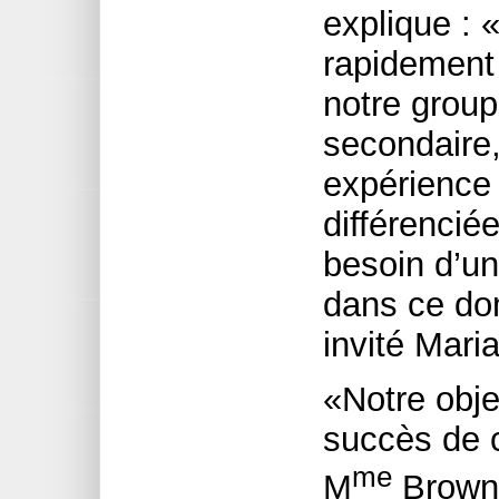
explique :
rapidement
notre grou
secondaire,
expérience
différencié
besoin d’un
dans ce do
invité Mari
«Notre obje
succès de c
me
M
Brown.