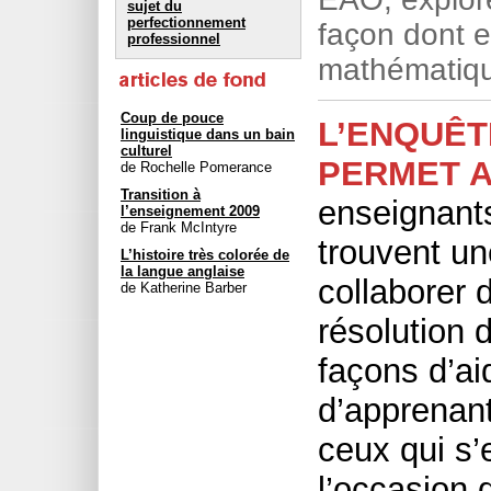
sujet du
perfectionnement
façon dont e
professionnel
mathématiq
Coup de pouce
L’ENQUÊT
linguistique dans un bain
culturel
PERMET 
de Rochelle Pomerance
Transition à
enseignants 
l’enseignement 2009
de Frank McIntyre
trouvent un
L’histoire très colorée de
la langue anglaise
collaborer 
de Katherine Barber
résolution 
façons d’ai
d’apprenant
ceux qui s’
l’occasion 