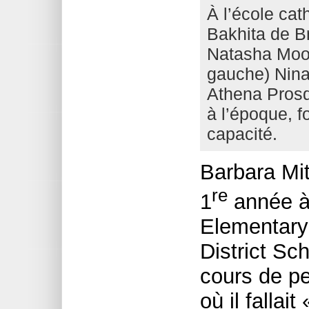
À l’école cat
Bakhita de B
Natasha Moor
gauche) Nin
Athena Prosd
à l’époque, f
capacité.
Barbara Mit
re
1
année à
Elementary
District Sc
cours de pe
où il fallai