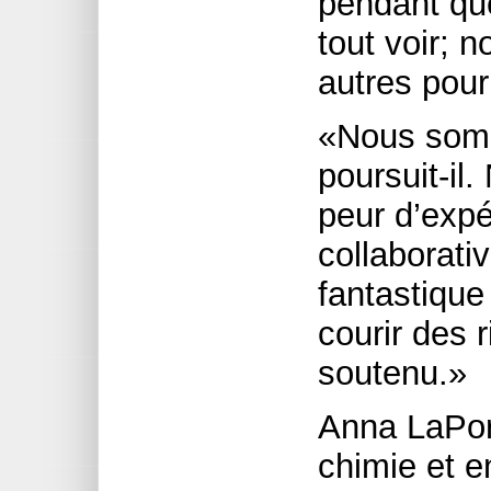
pendant que
tout voir; 
autres pour
«Nous somm
poursuit-il
peur d’exp
collaborati
fantastique
courir des 
soutenu.»
Anna LaPor
chimie et e