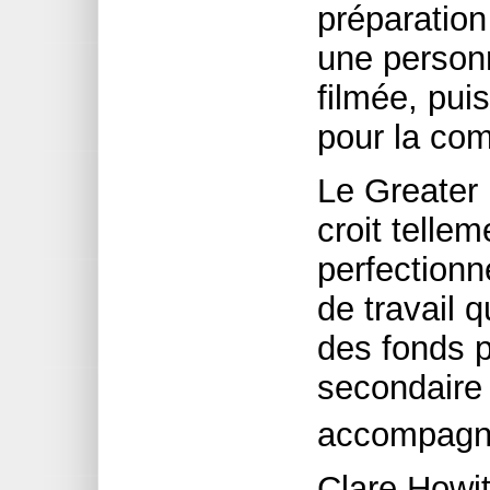
préparation
une personn
filmée, pui
pour la co
Le Greater 
croit telle
perfectionn
de travail q
des fonds 
secondaire 
accompagn
Clare Howit