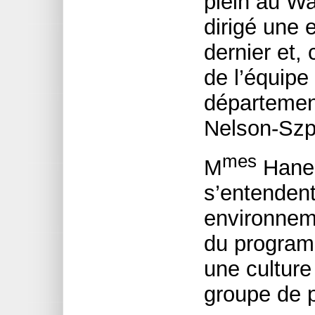
plein au Wal
dirigé une 
dernier et,
de l’équipe 
départemen
Nelson-Sz
mes
M
Hanes
s’entendent
environnem
du programm
une culture
groupe de 