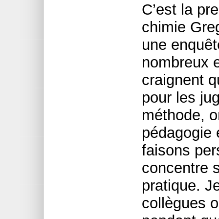
C’est la pr
chimie Greg
une enquête
nombreux e
craignent q
pour les jug
méthode, on
pédagogie 
faisons pe
concentre s
pratique. J
collègues o