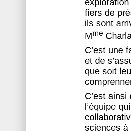
exploration 
fiers de pr
ils sont arr
me
M
Charla
C’est une f
et de s’ass
que soit leu
comprennen
C’est ainsi
l’équipe qu
collaborati
sciences à 