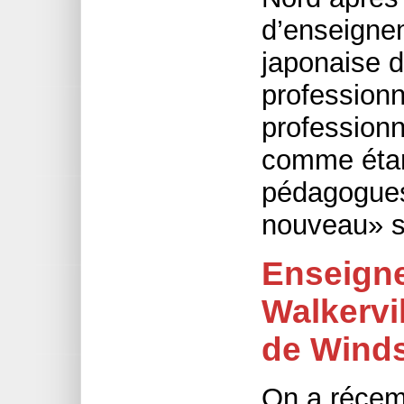
d’enseigne
japonaise 
professionn
professionn
comme étan
pédagogues
nouveau» su
Enseigne
Walkervil
de Wind
On a récem