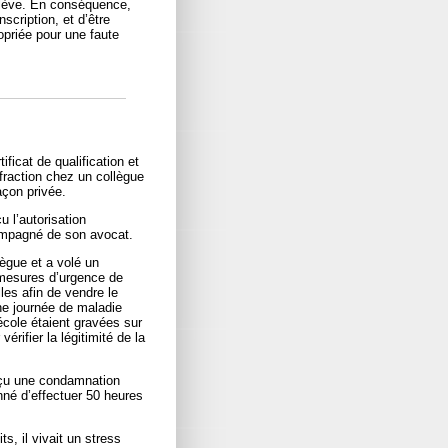
’élève. En conséquence,
nscription, et d’être
opriée pour une faute
ficat de qualification et
effraction chez un collègue
açon privée.
u l’autorisation
compagné de son avocat.
lègue et a volé un
 mesures d’urgence de
les afin de vendre le
 une journée de maladie
’école étaient gravées sur
vérifier la légitimité de la
reçu une condamnation
nné d’effectuer 50 heures
, il vivait un stress