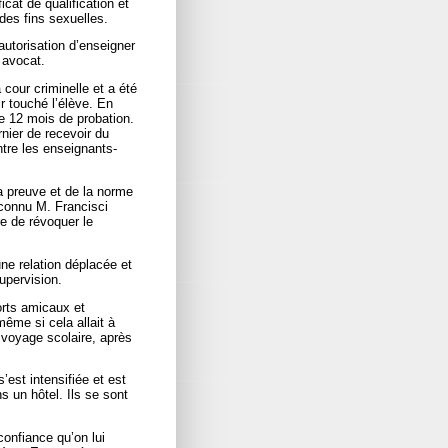
icat de qualification et
des fins sexuelles.
autorisation d’enseigner
 avocat.
cour criminelle et a été
r touché l’élève. En
de 12 mois de probation.
rnier de recevoir du
tre les enseignants-
la preuve et de la norme
econnu M. Francisci
re de révoquer le
ne relation déplacée et
upervision.
orts amicaux et
même si cela allait à
un voyage scolaire, après
’est intensifiée et est
s un hôtel. Ils se sont
confiance qu’on lui