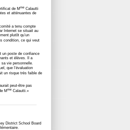
me
tificat de M
Calautti
ntes et atténuantes de
-comité a tenu compte
 Internet se situait au
ement plutôt qu’un
s condition, ce qui veut
it un poste de confiance
nants et élèves. Il a
 sa vie personnelle.
uel, que l’évaluation
it un risque très faible de
aurait peut-être pas
me
 de M
Calautti.»
ey District School Board
élémentaire.