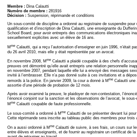
Membre :
Dina Calautti
Numéro de membre :
281916
Décision :
Suspension, réprimande et conditions
Un sous-comité de discipline a ordonné au registraire de suspendre pour u
qualification et d’inscription de Dina Calautti, une enseignante du Dufferin
School Board, pour avoir entrepris des communications électroniques ina
sexuellement explicites avec un élève de 16 ans.
me
M
Calautti, qui a reçu l’autorisation d’enseigner en juin 1996, n’était p
du 26 avril 2010, mais elle y était représentée par un avocat.
me
En novembre 2008, M
Calautti a plaidé coupable à des chefs d’accusa
preuves ont démontré qu’elle avait entrepris une relation personnelle ina
en novembre 2007, pendant laquelle elle lui a envoyé des messages sexue
invité à l’embrasser. Elle n’a pas donné suite à ces invitations et a dépo
me
remords à la police. En janvier 2009, la cour a donné à M
Calautti une 
assortie d’une période de probation de 12 mois.
Après avoir examiné la preuve, le plaidoyer de non-contestation, l’énoncé
l’énoncé conjoint sur la sanction et les observations de l’avocat, le sous
me
M
Calautti coupable de faute professionnelle.
me
Le sous-comité a ordonné à M
Calautti de se présenter devant lui pour
Cette réprimande sera inscrite au tableau public des membres pour trois 
me
On a aussi ordonné à M
Calautti de suivre, à ses frais, un cours sur le
entre élèves et enseignants, et de fournir au registraire un certificat de l
avant de retourner au travail.