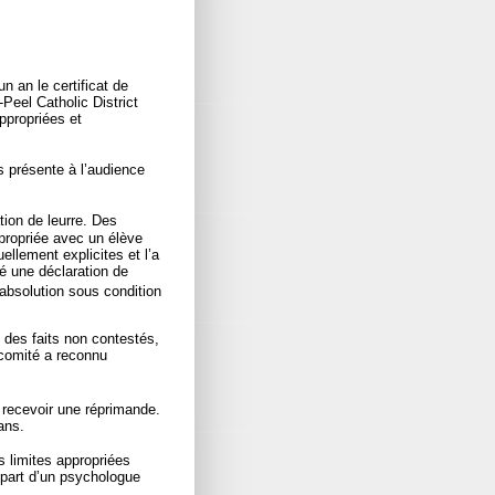
n an le certificat de
-Peel Catholic District
ppropriées et
as présente à l’audience
tion de leurre. Des
ppropriée avec un élève
llement explicites et l’a
sé une déclaration de
absolution sous condition
 des faits non contestés,
-comité a reconnu
 recevoir une réprimande.
ans.
s limites appropriées
a part d’un psychologue