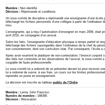
Membre :
Non identifié
Décision :
Réprimande et conditions
Un sous-comité de discipline a réprimandé une enseignante d’une école p
téléchargé les fichiers personnels d’une collègue à partir de l’ordinateur d
insu.
L’enseignante, qui a reçu l’autorisation d’enseigner en mars 2006, était p
avril 2010, en compagnie d’un avocat.
Selon les faits, l’enseignante d’éducation physique à temps partiel et re
téléchargé des fichiers sauvegardés dans l’ordinateur de la chef du pensi
son consentement, dont son curriculum vitæ. Par conséquent, l’école a c
Après avoir examiné le plaidoyer de non-contestation, l’énoncé conjoint s
des faits non contestés et les observations de l’avocat, le sous-comité a
coupable de faute professionnelle.
Le sous-comité lui a ordonné de se présenter devant lui pour recevoir un
lui a ordonné de suivre, à ses frais, un cours sur les limites professionnel
reprendre un poste en enseignement.
La décision est inscrite au tableau
public de l’Ordre
.
Membre :
Lenny John Francisci
Numéro de membre :
188395
Décision :
Révocation