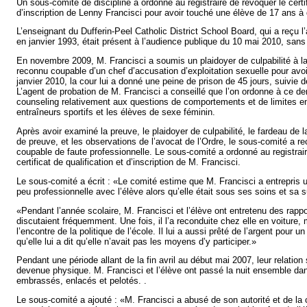
Un sous-comité de discipline a ordonné au registraire de révoquer le certif
d’inscription de Lenny Francisci pour avoir touché une élève de 17 ans à 
L’enseignant du Dufferin-Peel Catholic District School Board, qui a reçu l’
en janvier 1993, était présent à l’audience publique du 10 mai 2010, sans
En novembre 2009, M. Francisci a soumis un plaidoyer de culpabilité à la 
reconnu coupable d’un chef d’accusation d’exploitation sexuelle pour avoi
janvier 2010, la cour lui a donné une peine de prison de 45 jours, suivie 
L’agent de probation de M. Francisci a conseillé que l’on ordonne à ce de
counseling relativement aux questions de comportements et de limites en
entraîneurs sportifs et les élèves de sexe féminin.
Après avoir examiné la preuve, le plaidoyer de culpabilité, le fardeau de 
de preuve, et les observations de l’avocat de l’Ordre, le sous-comité a r
coupable de faute professionnelle. Le sous-comité a ordonné au registrai
certificat de qualification et d’inscription de M. Francisci.
Le sous-comité a écrit : «Le comité estime que M. Francisci a entrepris u
peu professionnelle avec l’élève alors qu’elle était sous ses soins et sa s
«Pendant l’année scolaire, M. Francisci et l’élève ont entretenu des rapp
discutaient fréquemment. Une fois, il l’a reconduite chez elle en voiture, 
l’encontre de la politique de l’école. Il lui a aussi prêté de l’argent pour 
qu’elle lui a dit qu’elle n’avait pas les moyens d’y participer.»
Pendant une période allant de la fin avril au début mai 2007, leur relation s
devenue physique. M. Francisci et l’élève ont passé la nuit ensemble dan
embrassés, enlacés et pelotés. .
Le sous-comité a ajouté : «M. Francisci a abusé de son autorité et de la 