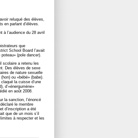
voir reluqué des élèves,
ts en parlant d’élèves.
t à l’audience du 28 avril
nistrateurs que
trict School Board l’avait
e poteau» (pole dancer).
 scolaire a retenu les
nt. Des élèves de sexe
taires de nature sexuelle
» (hon) ou «bébé» (babe).
a claqué la cuisse d’une
ard), d’«énergumène»
gédié en août 2008.
ur la sanction, l’énoncé
a déclaré le membre
et d’inscription a été
ait que de un mois s’il
limites à respecter et les