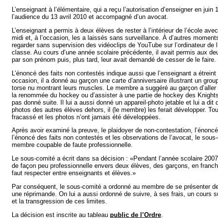
L’enseignant à l’élémentaire, qui a reçu l’autorisation d’enseigner en juin 
l’audience du 13 avril 2010 et accompagné d’un avocat.
L’enseignant a permis à deux élèves de rester à l’intérieur de l’école ave
midi et, à l’occasion, les a laissés sans surveillance. À d’autres moments
regarder sans supervision des vidéoclips de YouTube sur l’ordinateur de l
classe. Au cours d’une année scolaire précédente, il avait permis aux de
par son prénom puis, plus tard, leur avait demandé de cesser de le faire.
L’énoncé des faits non contestés indique aussi que l’enseignant a étreint
occasion, il a donné au garçon une carte d’anniversaire illustrant un gro
torse nu montrant leurs muscles. Le membre a suggéré au garçon d’alle
la renommée du hockey ou d’assister à une partie de hockey des Knight
pas donné suite. Il lui a aussi donné un appareil-photo jetable et lui a dit q
photos des autres élèves dehors, il (le membre) les ferait développer. Tout
fracassé et les photos n’ont jamais été développées.
Après avoir examiné la preuve, le plaidoyer de non-contestation, l’énoncé 
l’énoncé des faits non contestés et les observations de l’avocat, le sous
membre coupable de faute professionnelle.
Le sous-comité a écrit dans sa décision : «Pendant l’année scolaire 200
de façon peu professionnelle envers deux élèves, des garçons, en franchis
faut respecter entre enseignants et élèves.»
Par conséquent, le sous-comité a ordonné au membre de se présenter dev
une réprimande. On lui a aussi ordonné de suivre, à ses frais, un cours su
et la transgression de ces limites.
La décision est inscrite au tableau
public de l’Ordre
.