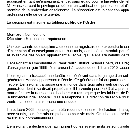
accordait en tant qu’enseignant, et ce, sans égard pour le bien-être de l
M. Francisci perd le privilège de détenir un certificat de qualification et d’i
membre de la profession enseignante. La révocation est la sanction appr
professionnelle de cette gravité.»
La décision est inscrite au tableau
public de l’Ordre
.
Membre :
Non identifié
Décision :
Suspension, réprimande
Un sous-comité de discipline a ordonné au registraire de suspendre le certi
d’inscription d’un enseignant durant huit mois, car il s’était introduit par 
et avait volé des objets appartenant à l’école, qu’il a ensuite vendus de f
L’enseignant au secondaire du Near North District School Board, qui a reç
d’enseigner en juin 1999, était présent à l’audience du 16 juin 2010, ac
L’enseignant a fracassé une fenêtre en pénétrant dans le garage d’un col
générateur Honda appartenant à l’école. Ce générateur faisait partie des
l’école. L’enseignant a passé une annonce dans trois sites web de nouvel
générateur dont il se disait propriétaire. Il l’a vendu pour 950 $ et a pris
pour effectuer la transaction. L’acheteur a remarqué que les initiales de l
le bloc-moteur de l’appareil, puis a téléphoné à la direction de l’école pour 
vente. La police a ainsi mené une enquête.
En octobre 2008, l’enseignant a été reconnu coupable d’effraction. Il a 
avec sursis, puis été mis en probation pour six mois. On lui a aussi ordo
de travaux communautaires.
L’enseignant a déclaré que, au moment où les événements se sont produits