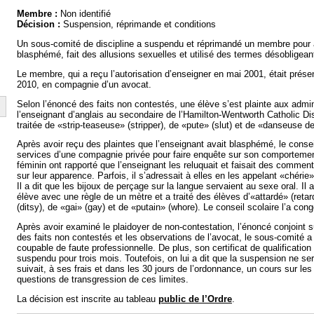
Membre :
Non identifié
Décision :
Suspension, réprimande et conditions
Un sous-comité de discipline a suspendu et réprimandé un membre pour a
blasphémé, fait des allusions sexuelles et utilisé des termes désobligean
Le membre, qui a reçu l’autorisation d’enseigner en mai 2001, était présen
2010, en compagnie d’un avocat.
Selon l’énoncé des faits non contestés, une élève s’est plainte aux admi
l’enseignant d’anglais au secondaire de l’Hamilton-Wentworth Catholic Dis
traitée de «strip-teaseuse» (stripper), de «pute» (slut) et de «danseuse d
Après avoir reçu des plaintes que l’enseignant avait blasphémé, le conseil
services d’une compagnie privée pour faire enquête sur son comporteme
féminin ont rapporté que l’enseignant les reluquait et faisait des commen
sur leur apparence. Parfois, il s’adressait à elles en les appelant «chérie
Il a dit que les bijoux de perçage sur la langue servaient au sexe oral. Il 
élève avec une règle de un mètre et a traité des élèves d’«attardé» (ret
(ditsy), de «gai» (gay) et de «putain» (whore). Le conseil scolaire l’a con
Après avoir examiné le plaidoyer de non-contestation, l’énoncé conjoint s
des faits non contestés et les observations de l’avocat, le sous-comité 
coupable de faute professionnelle. De plus, son certificat de qualification 
suspendu pour trois mois. Toutefois, on lui a dit que la suspension ne ser
suivait, à ses frais et dans les 30 jours de l’ordonnance, un cours sur les 
questions de transgression de ces limites.
La décision est inscrite au tableau
public de l’Ordre
.