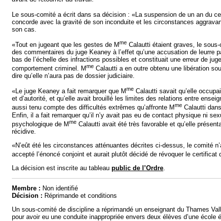
Le sous-comité a écrit dans sa décision : «La suspension de un an du cer
concorde avec la gravité de son inconduite et les circonstances aggrava
son cas.
me
«Tout en jugeant que les gestes de M
Calautti étaient graves, le sous
des commentaires du juge Keaney à l’effet qu’une accusation de leurre par
bas de l’échelle des infractions possibles et constituait une erreur de jug
me
comportement criminel. M
Calautti a en outre obtenu une libération sou
dire qu’elle n’aura pas de dossier judiciaire.
me
«Le juge Keaney a fait remarquer que M
Calautti savait qu’elle occupa
et d’autorité, et qu’elle avait brouillé les limites des relations entre enseig
me
aussi tenu compte des difficultés extrêmes qu’affronte M
Calautti dans
Enfin, il a fait remarquer qu’il n’y avait pas eu de contact physique ni sex
me
psychologique de M
Calautti avait été très favorable et qu’elle présenta
récidive.
«N’eût été les circonstances atténuantes décrites ci-dessus, le comité n’
accepté l’énoncé conjoint et aurait plutôt décidé de révoquer le certificat
La décision est inscrite au tableau
public de l’Ordre
.
Membre :
Non identifié
Décision :
Réprimande et conditions
Un sous-comité de discipline a réprimandé un enseignant du Thames Vall
pour avoir eu une conduite inappropriée envers deux élèves d’une école 