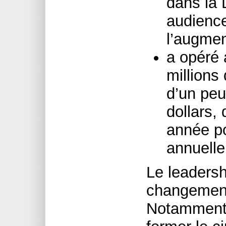
dans la 
audience
l’augme
a opéré 
millions
d’un peu
dollars, 
année po
annuelle
Le leadersh
changement
Notamment,