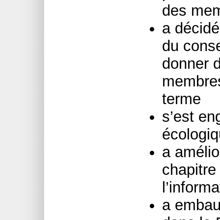
des me
a décidé
du conse
donner d
membres 
terme
s’est en
écologi
a amélio
chapitre
l’inform
a embau