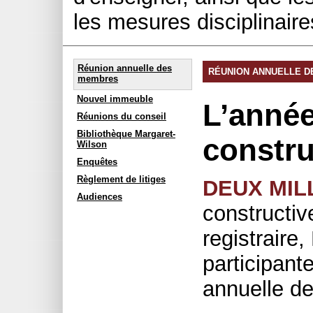
les mesures disciplinair
Réunion annuelle des
RÉUNION ANNUELLE 
membres
Nouvel immeuble
L’année
Réunions du conseil
Bibliothèque Margaret-
constru
Wilson
Enquêtes
Règlement de litiges
DEUX MIL
Audiences
constructive
registraire
participante
annuelle de