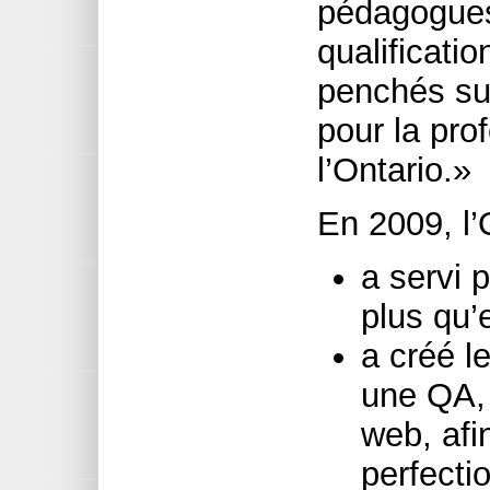
pédagogues 
qualificat
penchés sur
pour la pro
l’Ontario.»
En 2009, l’
a servi 
plus qu’
a créé l
une QA, 
web, afin
perfecti