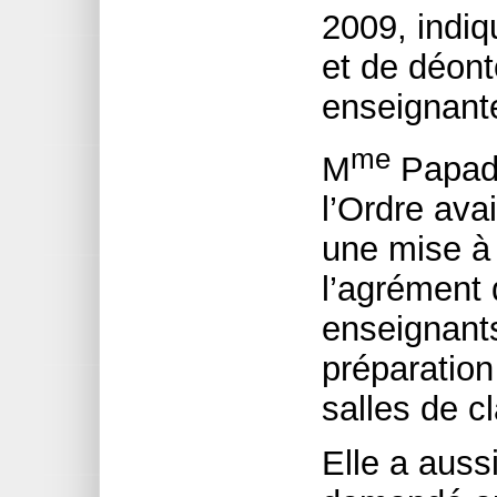
2009, indi
et de déont
enseignant
me
M
Papado
l’Ordre ava
une mise à 
l’agrément
enseignants
préparatio
salles de c
Elle a auss