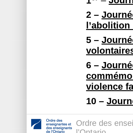
1
–
Jour
2 –
Journé
l’abolition
5 –
Journé
volontaire
6 –
Journé
commémorat
violence f
10 –
Journ
Ordre des ense
l’Ontario