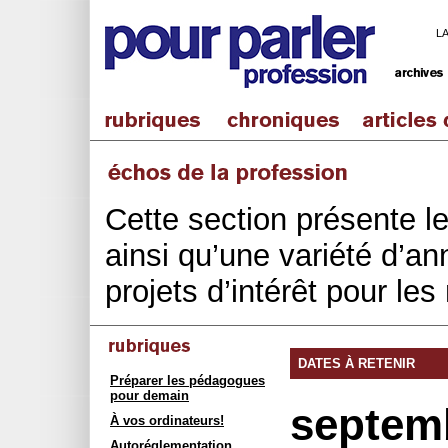
L
Cette section présente l
ainsi qu’une variété d’an
projets d’intérêt pour le
DATES À RETENIR
Préparer les pédagogues
pour demain
septem
À vos ordinateurs!
Autoréglementation