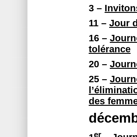
3 –
Inviton
11 –
Jour 
16 –
Journé
tolérance
20 –
Journ
25 –
Journ
l’éliminati
des femm
décemb
er