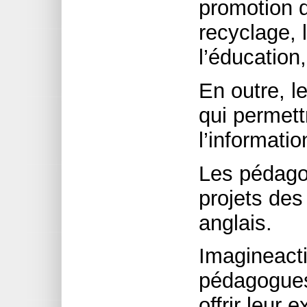
promotion d
recyclage, 
l’éducation,
En outre, l
qui permett
l’informatio
Les pédago
projets des
anglais.
Imagineactio
pédagogues
offrir leur e