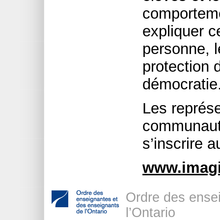
comporteme
expliquer c
personne, l
protection 
démocratie
Les représ
communauta
s’inscrire 
www.imagi
Ordre des ense
l’Ontario