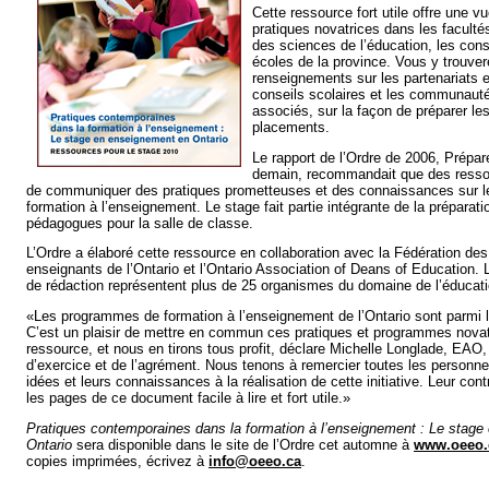
Cette ressource fort utile offre une v
pratiques novatrices dans les faculté
des sciences de l’éducation, les conse
écoles de la province. Vous y trouve
renseignements sur les partenariats e
conseils scolaires et les communauté
associés, sur la façon de préparer les
placements.
Le rapport de l’Ordre de 2006, Prépar
demain, recommandait que des ressou
de communiquer des pratiques prometteuses et des connaissances sur le
formation à l’enseignement. Le stage fait partie intégrante de la prépara
pédagogues pour la salle de classe.
L’Ordre a élaboré cette ressource en collaboration avec la Fédération de
enseignants de l’Ontario et l’Ontario Association of Deans of Education.
de rédaction représentent plus de 25 organismes du domaine de l’éducati
«Les programmes de formation à l’enseignement de l’Ontario sont parmi 
C’est un plaisir de mettre en commun ces pratiques et programmes nova
ressource, et nous en tirons tous profit, déclare Michelle Longlade, EAO,
d’exercice et de l’agrément. Nous tenons à remercier toutes les personnes
idées et leurs connaissances à la réalisation de cette initiative. Leur cont
les pages de ce document facile à lire et fort utile.»
Pratiques contemporaines dans la formation à l’enseignement : Le stag
Ontario
sera disponible dans le site de l’Ordre cet automne à
www.oeeo.
copies imprimées, écrivez à
info@oeeo.ca
.