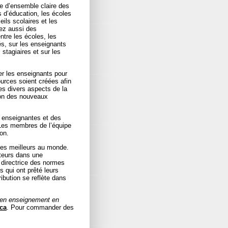
ue d’ensemble claire des
s d’éducation, les écoles
ils scolaires et les
rez aussi des
ntre les écoles, les
s, sur les enseignants
 stagiaires et sur les
er les enseignants pour
rces soient créées afin
s divers aspects de la
tion des nouveaux
s enseignantes et des
 Les membres de l’équipe
on.
les meilleurs au monde.
teurs dans une
 directrice des normes
 qui ont prêté leurs
ribution se reflète dans
e en enseignement en
ca
. Pour commander des