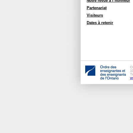
Notre revue à l’honneur
Partenariat
Visiteurs
Dates à retenir
O
1
T
w