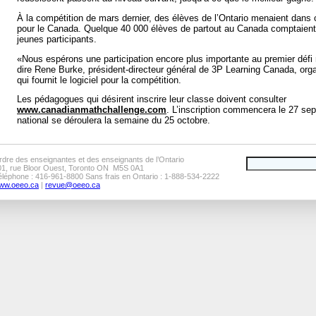
À la compétition de mars dernier, des élèves de l’Ontario menaient dans
pour le Canada. Quelque 40 000 élèves de partout au Canada comptaient 
jeunes participants.
«Nous espérons une participation encore plus importante au premier défi 
dire Rene Burke, président-directeur général de 3P Learning Canada, org
qui fournit le logiciel pour la compétition.
Les pédagogues qui désirent inscrire leur classe doivent consulter
www.canadianmathchallenge.com
. L’inscription commencera le 27 se
national se déroulera la semaine du 25 octobre.
rdre des enseignantes et des enseignants de l’Ontario
01, rue Bloor Ouest, Toronto ON M5S 0A1
éléphone : 416-961-8800 Sans frais en Ontario : 1-888-534-2222
ww.oeeo.ca
|
revue@oeeo.ca