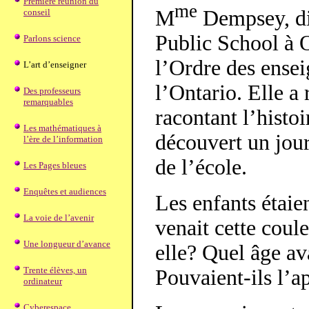
Première réunion du
me
M
Dempsey, di
conseil
Public School à 
Parlons science
l’Ordre des ensei
L’art d’enseigner
l’Ontario. Elle a
Des professeurs
remarquables
racontant l’histo
Les mathématiques à
découvert un jour
l’ère de l’information
de l’école.
Les Pages bleues
Enquêtes et audiences
Les enfants étaie
La voie de l’avenir
venait cette coul
Une longueur d’avance
elle? Quel âge av
Trente élèves, un
Pouvaient-ils l’a
ordinateur
Cyberespace