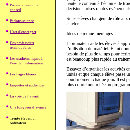
haute le contenu à l’écran et le tro
Première réunion du
décisions prises ou des événements 
conseil
Si les élèves changent de rôle aux di
Parlons science
clavier.
L’art d’enseigner
Idées de remue-méninges
Des professeurs
L’ordinateur aide les élèves à appr
remarquables
l’utilisation du matériel. Étant do
besoin de plus de temps pour écrire
Les mathématiques à
est beaucoup plus rapide au traite
l’ère de l’information
Essayez d’organiser les activités en
unités et que chaque élève passe un
Les Pages bleues
court moment chaque jour. Il est p
plus courte non reliée au program
Enquêtes et audiences
La voie de l’avenir
Une longueur d’avance
Trente élèves, un
ordinateur