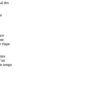
nal des
au
ace
ont
e étape
ntes
u’un
de temps