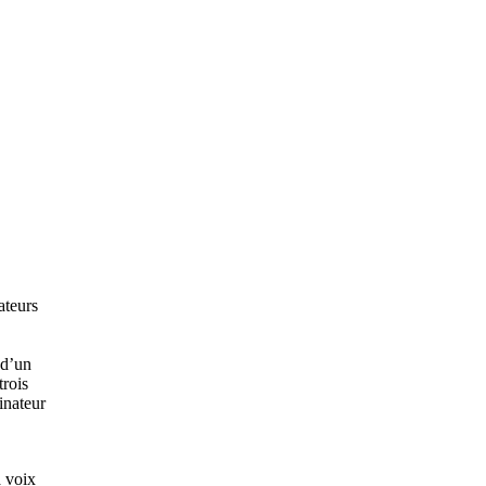
ateurs
 d’un
trois
inateur
à voix