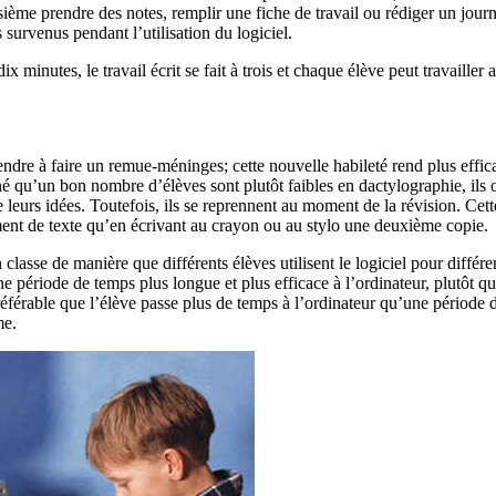
isième prendre des notes, remplir une fiche de travail ou rédiger un jour
survenus pendant l’utilisation du logiciel.
x minutes, le travail écrit se fait à trois et chaque élève peut travailler 
endre à faire un remue-méninges; cette nouvelle habileté rend plus effic
nné qu’un bon nombre d’élèves sont plutôt faibles en dactylographie, ils 
 leurs idées. Toutefois, ils se reprennent au moment de la révision. Cett
ment de texte qu’en écrivant au crayon ou au stylo une deuxième copie.
 classe de manière que différents élèves utilisent le logiciel pour différe
e période de temps plus longue et plus efficace à l’ordinateur, plutôt q
référable que l’élève passe plus de temps à l’ordinateur qu’une période 
me.