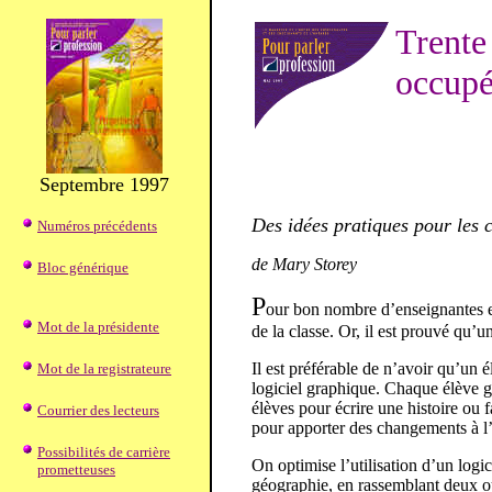
Trente
occupé
Septembre 1997
Des idées pratiques pour les 
Numéros précédents
de Mary Storey
Bloc générique
P
our bon nombre d’enseignantes et 
Mot de la présidente
de la classe. Or, il est prouvé qu’
Il est préférable de n’avoir qu’un é
Mot de la registrateure
logiciel graphique. Chaque élève gar
élèves pour écrire une histoire ou 
Courrier des lecteurs
pour apporter des changements à l’h
Possibilités de carrière
On optimise l’utilisation d’un logi
prometteuses
géographie, en rassemblant deux ou 