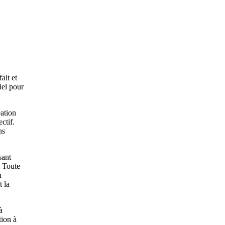
ait et
ciel pour
éation
ctif.
ns
sant
. Toute
n
t la
à
tion à