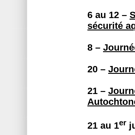
6 au 12 –
S
sécurité a
8 –
Journé
20 –
Journ
21 –
Journ
Autochton
er
21 au 1
ju