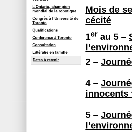
Mois de sen
L’Ontario, champion
mondial de la robotique
cécité
Congrès à l’Université de
Toronto
Qualifications
er
1
au 5 –
Conférence à Toronto
l’environ
Consultation
Littératie en famille
2 –
Journée
Dates à retenir
4 –
Journée
innocents 
5 –
Journé
l’environ