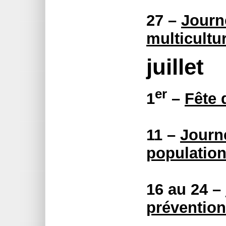
27 –
Journ
multicultu
juillet
er
1
–
Fête
11 –
Journ
populatio
16 au 24 –
prévention