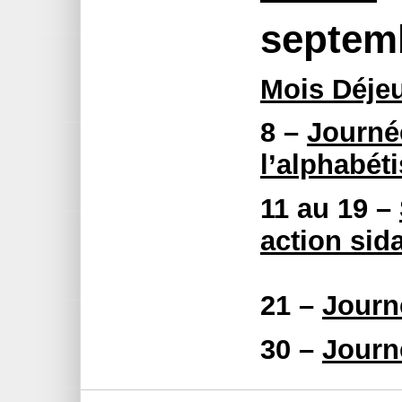
septem
Mois Déje
8 –
Journée
l’alphabét
11 au 19 –
action sid
21 –
Journé
30 –
Journ