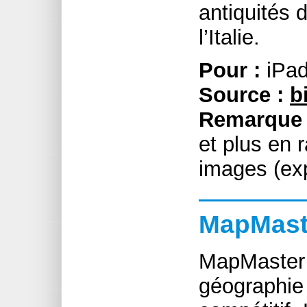
antiquités 
l’Italie.
Pour :
iPad
Source :
b
Remarque 
et plus en 
images (exp
MapMast
MapMaster 
géographie