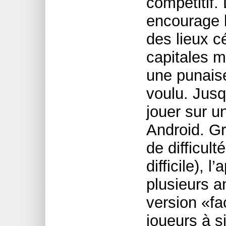
compétitif. 
encourage l
des lieux c
capitales m
une punaise 
voulu. Jus
jouer sur u
Android. Gr
de difficult
difficile), l
plusieurs a
version «fa
joueurs à s