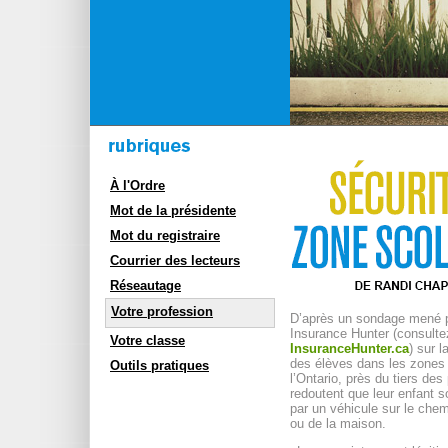
À l'Ordre
Mot de la présidente
Mot du registraire
Courrier des lecteurs
Réseautage
Votre profession
D’après un sondage mené 
Insurance Hunter (consulte
Votre classe
InsuranceHunter.ca
) sur l
des élèves dans les zones 
Outils pratiques
l’Ontario, près du tiers des
redoutent que leur enfant s
par un véhicule sur le chem
ou de la maison.