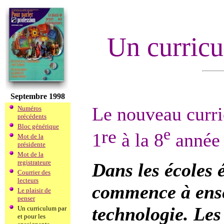
Un curricu
Septembre 1998
Le nouveau curri
Numéros
précédents
Bloc générique
e
re
1
à la 8
année 
Mot de la
présidente
Mot de la
registrateure
Dans les écoles 
Courrier des
lecteurs
commence à ense
Le plaisir de
penser
technologie. Les
Un curriculum par
et pour les