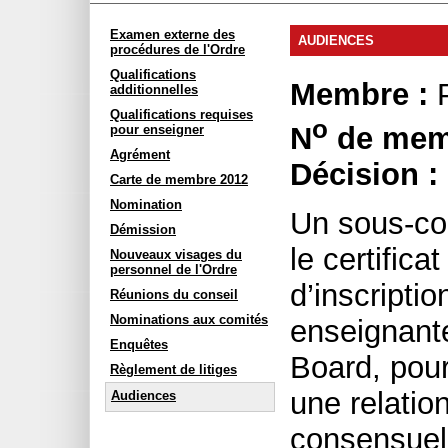
Examen externe des
AUDIENCES
procédures de l'Ordre
Qualifications
Membre :
P
additionnelles
Qualifications requises
o
N
de mem
pour enseigner
Agrément
Décision :
Carte de membre 2012
Nomination
Un sous-com
Démission
le certificat
Nouveaux visages du
personnel de l'Ordre
d’inscripti
Réunions du conseil
Nominations aux comités
enseignante
Enquêtes
Board, pour
Règlement de litiges
une relatio
Audiences
consensuel