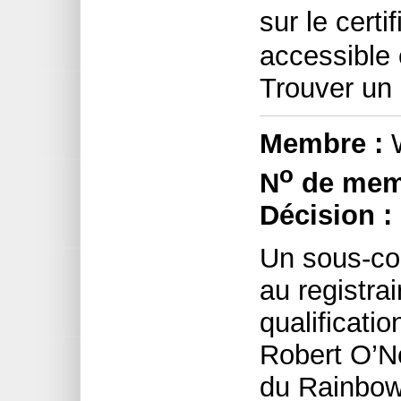
sur le certi
accessible 
Trouver un
Membre :
W
o
N
de mem
Décision :
Un sous-com
au registrai
qualificati
Robert O’Ne
du Rainbow 