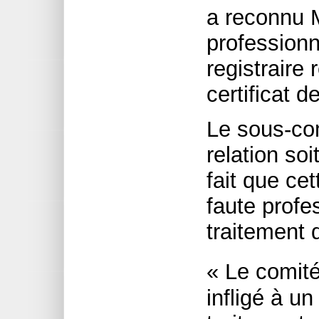
a reconnu 
professionn
registrair
certificat d
Le sous-com
relation so
fait que ce
faute profe
traitement 
« Le comité
infligé à u