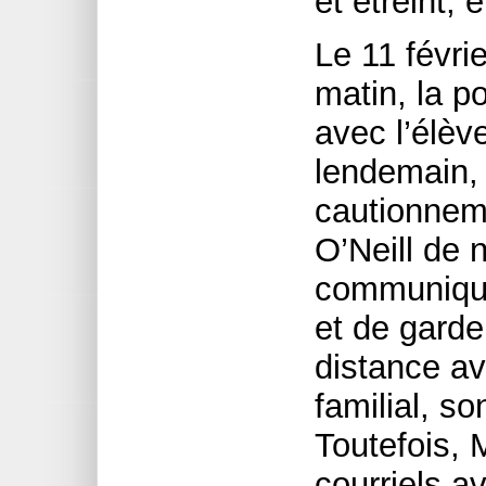
et étreint,
Le 11 févri
matin, la po
avec l’élèv
lendemain, 
cautionnem
O’Neill de 
communiquer
et de gard
distance av
familial, so
Toutefois, 
courriels av