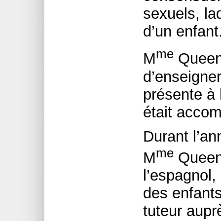
sexuels, la
d’un enfant
me
M
Queen 
d’enseigner 
présente à 
était acco
Durant l’an
me
M
Queen 
l’espagnol, 
des enfants
tuteur aupr