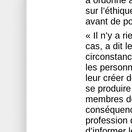
a ordonné à
sur l’éthiqu
avant de p
« Il n’y a 
cas, a dit l
circonstanc
les person
leur créer 
se produire
membres de
conséquenc
profession
d’informer 