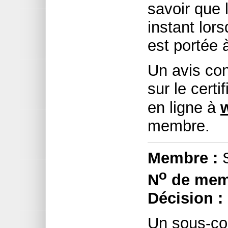
savoir que 
instant lors
est portée 
Un avis con
sur le certi
en ligne à
membre.
Membre :
S
o
N
de mem
Décision :
Un sous-com