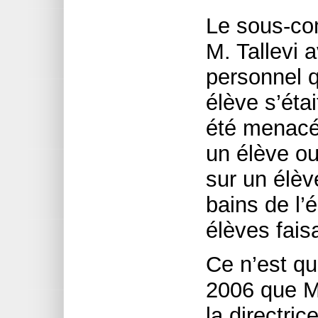
Le sous-co
M. Tallevi 
personnel q
élève s’éta
été menacée
un élève ou 
sur un élèv
bains de l’
élèves faisa
Ce n’est qu
2006 que M. 
la directric