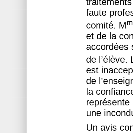
traitements
faute profe
m
comité. M
et de la con
accordées s
de l’élève.
est inaccep
de l’enseig
la confiance
représente 
une incondu
Un avis con