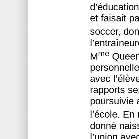
d’éducatio
et faisait p
soccer, do
l’entraîneu
me
M
Queen 
personnelle
avec l’élèv
rapports se
poursuivie 
l’école. En
donné nais
l’union ave