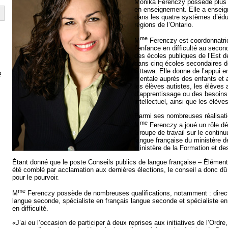
Monika Ferenczy possède plus 
en enseignement. Elle a enseig
dans les quatre systèmes d’éduc
régions de l’Ontario.
me
M
Ferenczy est coordonnatric
l’enfance en difficulté au secon
des écoles publiques de l’Est de 
dans cinq écoles secondaires d
Ottawa. Elle donne de l’appui e
s
mentale auprès des enfants et a
les élèves autistes, les élèves 
d’apprentissage ou des besoins p
intellectuel, ainsi que les élèv
Parmi ses nombreuses réalisati
me
M
Ferenczy a joué un rôle dé
Groupe de travail sur le contin
langue française du ministère d
ministère de la Formation et de
Étant donné que le poste Conseils publics de langue française – Élémenta
été comblé par acclamation aux dernières élections, le conseil a donc 
pour le pourvoir.
me
M
Ferenczy possède de nombreuses qualifications, notamment : directi
langue seconde, spécialiste en français langue seconde et spécialiste en
en difficulté.
«J’ai eu l’occasion de participer à deux reprises aux initiatives de l’Ordre,