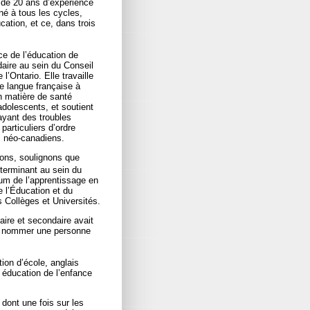
de 20 ans d’expérience
né à tous les cycles,
ation, et ce, dans trois
e de l’éducation de
daire au sein du Conseil
l’Ontario. Elle travaille
e langue française à
n matière de santé
dolescents, et soutient
ayant des troubles
articuliers d’ordre
es néo-canadiens.
ons, soulignons que
terminant au sein du
uum de l’apprentissage en
e l’Éducation et du
s Collèges et Universités.
ire et secondaire avait
dû nommer une personne
on d’école, anglais
 éducation de l’enfance
 dont une fois sur les